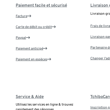
Paiement facile et sécurisé
Livraison 
Livraison gr
Facture
Frais de livr
Carte de débit ou crédit
Livraison par
Paypal
Partenaire d
Paiement anticipé
Changer l'ad
Paiement en espèces
Service & Aide
TchiboCar
Utilisez les services en ligne & trouvez
Inscription g
rapidement des réponses.