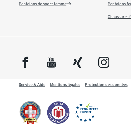
Pantalons de sport femme
Pantalons f
Chaussures
facebook
youtube
xing
instagram
Service & Aide
Mentions légales
Protection des données