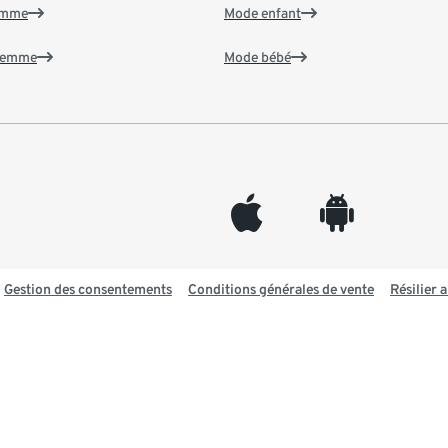
emme
Mode enfant
 femme
Mode bébé
appleinc
android
Gestion des consentements
Conditions générales de vente
Résilier