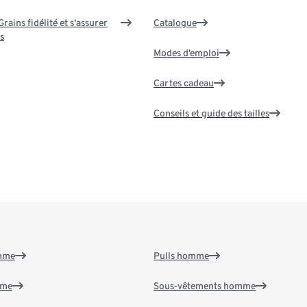
rains fidélité et s'assurer
Catalogue
s
Modes d’emploi
Cartes cadeau
Conseils et guide des tailles
emme
Pulls homme
mme
Sous-vêtements homme