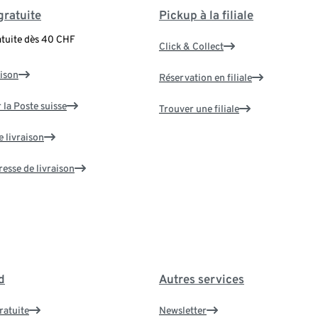
gratuite
Pickup à la filiale
atuite dès 40 CHF
Click & Collect
aison
Réservation en filiale
 la Poste suisse
Trouver une filiale
e livraison
resse de livraison
d
Autres services
ratuite
Newsletter