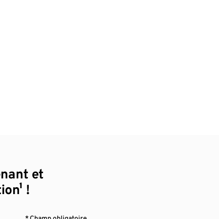
enant et
ion¹ !
* Champ obligatoire