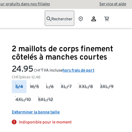
our gratuits dans nos filiales
Service et aide
Rechercher
2 maillots de corps finement
côtelés à manches courtes
24.95
TVA incluse
hors frais de port
CHF
CHF/pièces
12.48
S/4
M/5
L/6
XL/7
XXL/8
3XL/9
4XL/10
5XL/12
Déterminer la bonne taille
Indisponible pour le moment