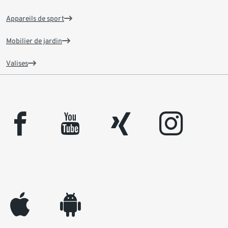
Appareils de sport
Mobilier de jardin
Valises
facebook
youtube
xing
instagram
appleinc
android