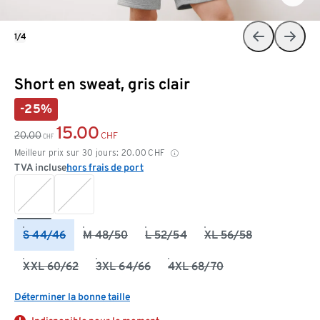
1/4
Short en sweat, gris clair
-25%
15.00
20.00
CHF
CHF
Meilleur prix sur 30 jours:
20.00
CHF
TVA incluse
hors frais de port
S 44/46
M 48/50
L 52/54
XL 56/58
XXL 60/62
3XL 64/66
4XL 68/70
Déterminer la bonne taille