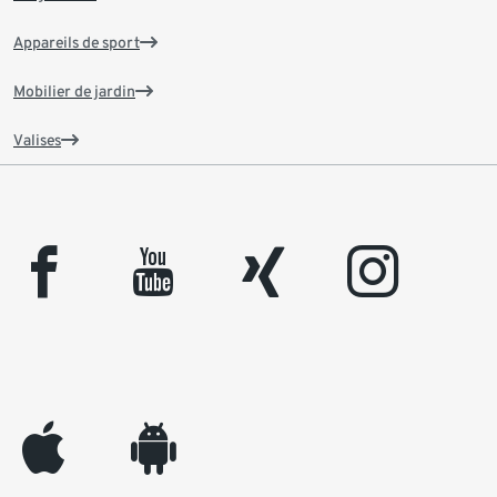
Appareils de sport
Mobilier de jardin
Valises
facebook
youtube
xing
instagram
appleinc
android