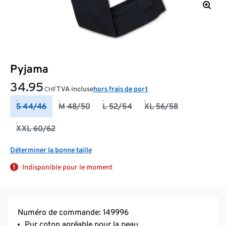
Pyjama
34.95
TVA incluse
hors frais de port
CHF
S 44/46
M 48/50
L 52/54
XL 56/58
XXL 60/62
Déterminer la bonne taille
Indisponible pour le moment
Numéro de commande: 149996
Pur coton agréable pour la peau