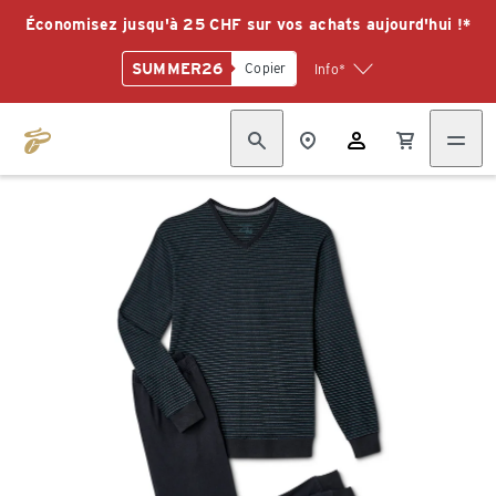
Économisez jusqu'à 25 CHF sur vos achats aujourd'hui !*
SUMMER26
Copier
Info*