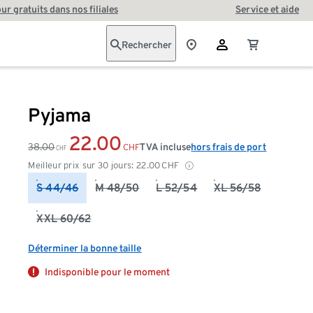
our gratuits dans nos filiales
Service et aide
Rechercher
Pyjama
22.00
38.00
TVA incluse
hors frais de port
CHF
CHF
Meilleur prix sur 30 jours:
22.00
CHF
S 44/46
M 48/50
L 52/54
XL 56/58
XXL 60/62
Déterminer la bonne taille
Indisponible pour le moment