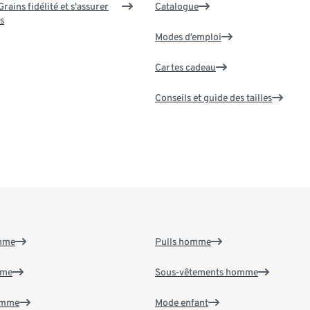
rains fidélité et s'assurer
Catalogue
s
Modes d’emploi
Cartes cadeau
Conseils et guide des tailles
emme
Pulls homme
mme
Sous-vêtements homme
emme
Mode enfant