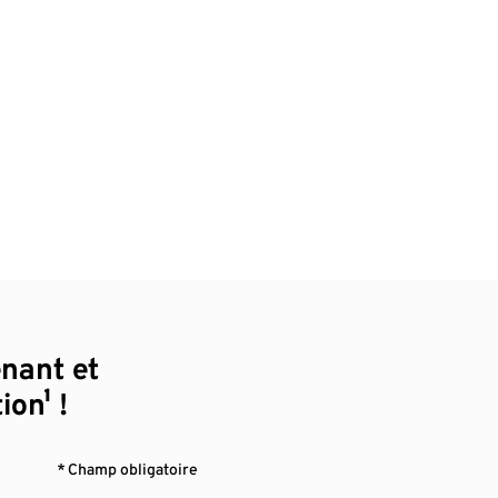
enant et
ion¹ !
* Champ obligatoire