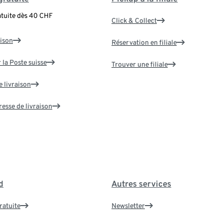
atuite dès 40 CHF
Click & Collect
aison
Réservation en filiale
 la Poste suisse
Trouver une filiale
e livraison
resse de livraison
d
Autres services
ratuite
Newsletter