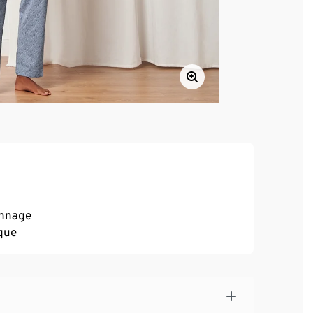
onnage
ique