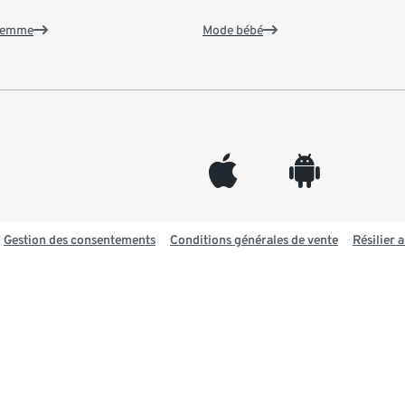
 femme
Mode bébé
appleinc
android
Gestion des consentements
Conditions générales de vente
Résilier