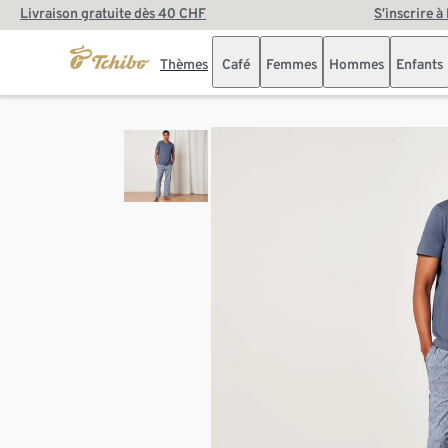
Livraison gratuite dès 40 CHF
S’inscrire à
Thèmes
Café
Femmes
Hommes
Enfants