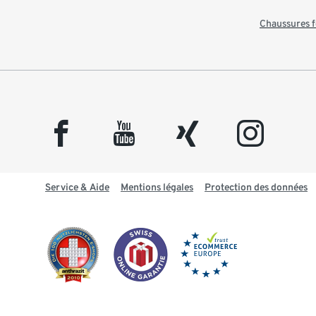
Chaussures
facebook
youtube
xing
instagram
Service & Aide
Mentions légales
Protection des données