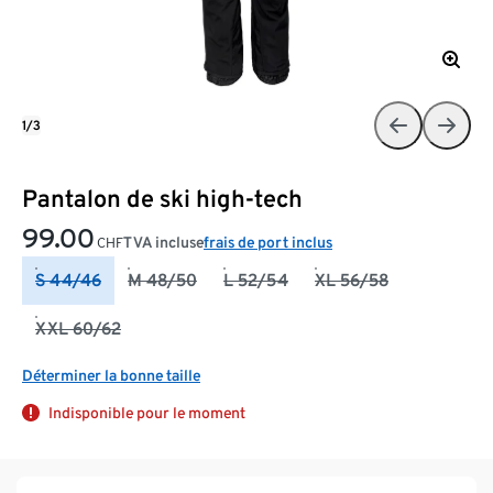
1/3
Pantalon de ski high-tech
99.00
TVA incluse
frais de port inclus
CHF
S 44/46
M 48/50
L 52/54
XL 56/58
XXL 60/62
Déterminer la bonne taille
Indisponible pour le moment