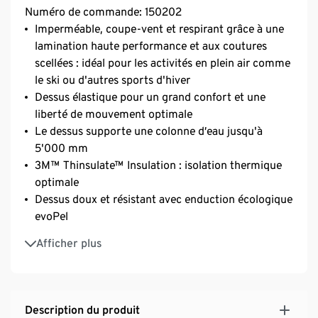
Numéro de commande: 150202
Imperméable, coupe-vent et respirant grâce à une
lamination haute performance et aux coutures
scellées : idéal pour les activités en plein air comme
le ski ou d'autres sports d'hiver
Dessus élastique pour un grand confort et une
liberté de mouvement optimale
Le dessus supporte une colonne d’eau jusqu'à
5'000 mm
3M™ Thinsulate™ Insulation : isolation thermique
optimale
Dessus doux et résistant avec enduction écologique
evoPel
Renfort CORDURA® résistant
Afficher plus
Bretelles élastiques et réglables en longueur :
amovibles
Coupe montante au niveau de la zone lombaire et
du dos avec doublure en polaire chaude
Description du produit