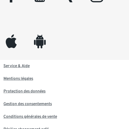
appleinc
android
Service & Aide
Mentions légales
Protection des données
Gestion des consentements
Conditions générales de vente
Résilier abonnement café