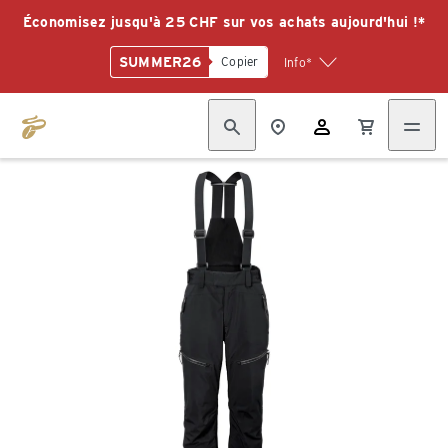
Économisez jusqu'à 25 CHF sur vos achats aujourd'hui !*
SUMMER26
Copier
Info*