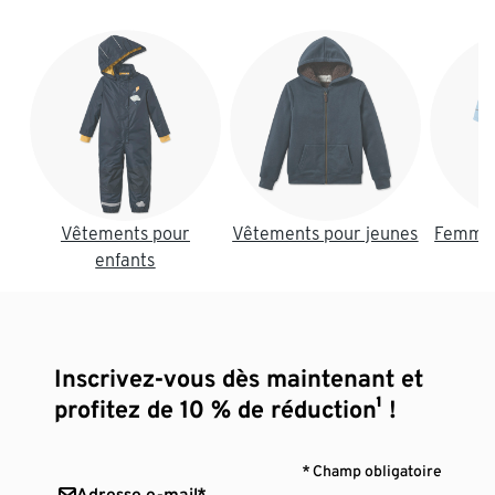
Fin de la liste
Vêtements pour
Vêtements pour jeunes
Femmes
enfants
Inscrivez-vous dès maintenant et
profitez de 10 % de réduction¹ !
* Champ obligatoire
Adresse e-mail*