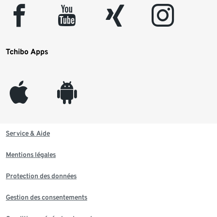
facebook
youtube
xing
instagram
Tchibo Apps
appleinc
android
Service & Aide
Mentions légales
Protection des données
Gestion des consentements