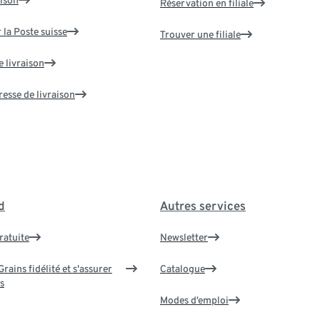
Réservation en filiale
 la Poste suisse
Trouver une filiale
e livraison
resse de livraison
d
Autres services
ratuite
Newsletter
rains fidélité et s'assurer
Catalogue
s
Modes d’emploi