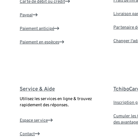
Carte de débit ou crédit
Livraison par
Paypal
Partenaire d
Paiement anticipé
Changer l'ad
Paiement en espèces
Service & Aide
TchiboCar
Utilisez les services en ligne & trouvez
Inscription g
rapidement des réponses.
Cumuler les G
Espace service
des avantage
Contact