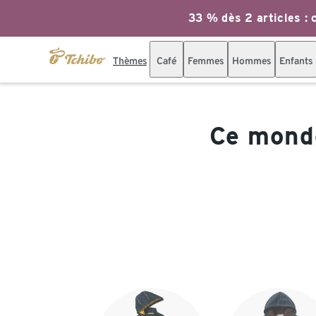
33 % dès 2 articles : c
Thèmes
Café
Femmes
Hommes
Enfants
Ce monde
Fin de la liste