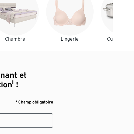
Chambre
Lingerie
Cuisine & sal
manger
enant et
ion¹ !
* Champ obligatoire