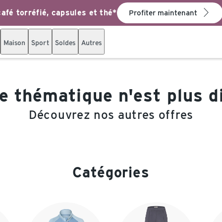
afé torréfié, capsules et thé*
Profiter maintenant
Maison
Sport
Soldes
Autres
 thématique n'est plus d
Découvrez nos autres offres
Catégories