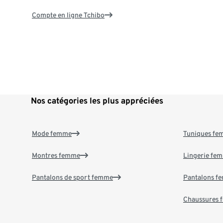
Compte en ligne Tchibo
Nos catégories les plus appréciées
Mode femme
Tuniques f
Montres femme
Lingerie fe
Pantalons de sport femme
Pantalons f
Chaussures