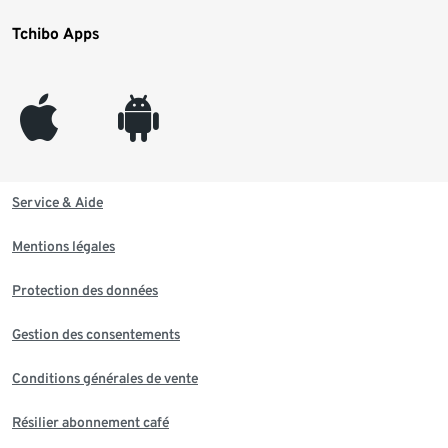
Tchibo Apps
appleinc
android
Service & Aide
Mentions légales
Protection des données
Gestion des consentements
Conditions générales de vente
Résilier abonnement café