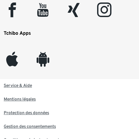
facebook
youtube
xing
instagram
Tchibo Apps
appleinc
android
Service & Aide
Mentions légales
Protection des données
Gestion des consentements