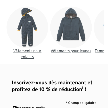
Fin de la liste
Vêtements pour
Vêtements pour jeunes
Femmes
enfants
Inscrivez-vous dès maintenant et
profitez de 10 % de réduction¹ !
* Champ obligatoire
Adresse e-mail*