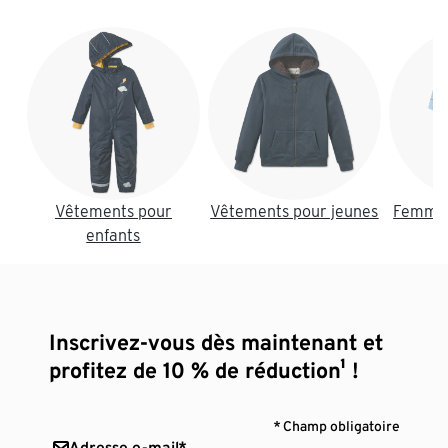
Fin de la liste
Vêtements pour
Vêtements pour jeunes
Femmes
enfants
Inscrivez-vous dès maintenant et
profitez de 10 % de réduction¹ !
* Champ obligatoire
Adresse e-mail*