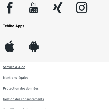
facebook
youtube
xing
instagram
Tchibo Apps
appleinc
android
Service & Aide
Mentions légales
Protection des données
Gestion des consentements