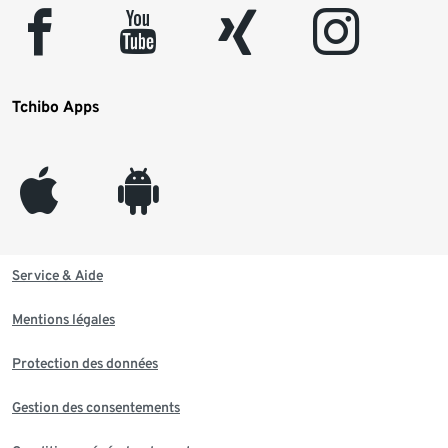
facebook
youtube
xing
instagram
Tchibo Apps
appleinc
android
Service & Aide
Mentions légales
Protection des données
Gestion des consentements