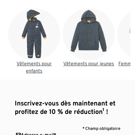
Fin de la liste
Vêtements pour
Vêtements pour jeunes
Femmes
enfants
Inscrivez-vous dès maintenant et
profitez de 10 % de réduction¹ !
* Champ obligatoire
Adresse e-mail*