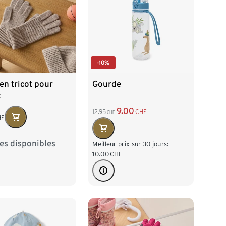
-10%
en tricot pour
Gourde
t
9.00
12.95
CHF
CHF
HF
les disponibles
28
134-152
Meilleur prix sur 30 jours:
10.00
CHF