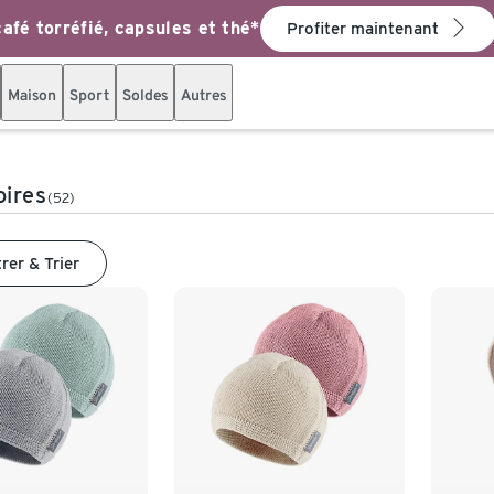
afé torréfié, capsules et thé*
Profiter maintenant
Maison
Sport
Soldes
Autres
oires
(52)
trer & Trier