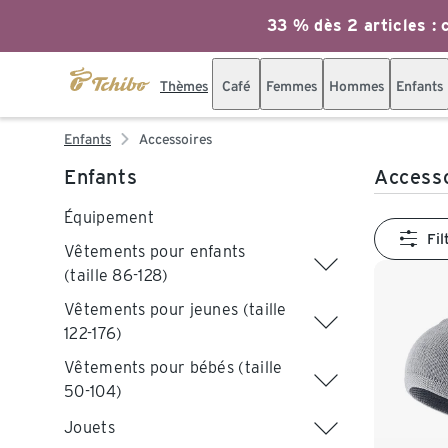
33 % dès 2 articles : c
Thèmes
Café
Femmes
Hommes
Enfants
Enfants
Accessoires
Enfants
Access
Équipement
Fil
Vêtements pour enfants
(taille 86-128)
Vêtements pour jeunes (taille
122-176)
Vêtements pour bébés (taille
50-104)
Jouets