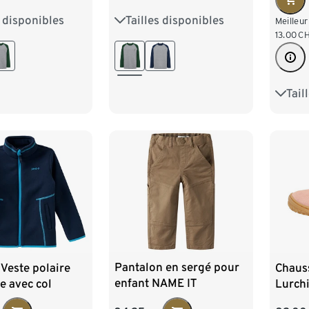
s disponibles
Tailles disponibles
134/140
122/128
134/140
Meilleur
13.00
C
158/164
146/152
158/164
Tail
128
176
Pantalon en sergé pour
Veste polaire
Chaus
enfant NAME IT
te avec col
Lurchi
, bleu marine