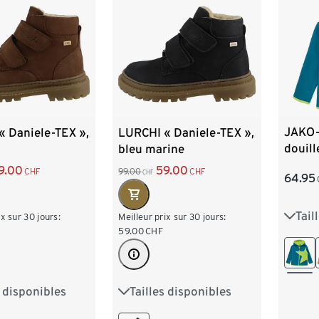
JAKO-
« Daniele-TEX »,
LURCHI « Daniele-TEX »,
douill
bleu marine
9.00
59.00
CHF
99.00
CHF
CHF
64.95
Tail
80/8
ix sur 30 jours:
Meilleur prix sur 30 jours:
59.00
CHF
104/1
128/
s disponibles
Tailles disponibles
9
30
28
29
30
31
152/1