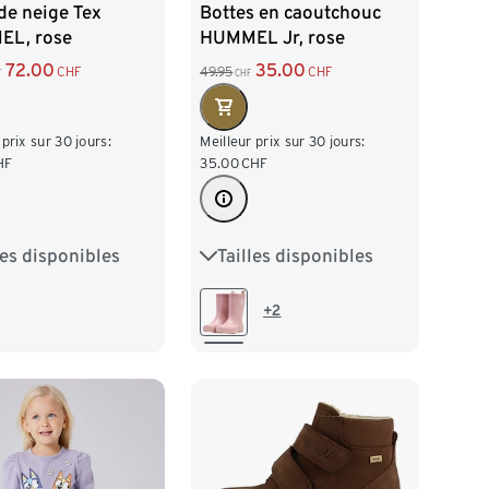
de neige Tex
Bottes en caoutchouc
L, rose
HUMMEL Jr, rose
72.00
35.00
CHF
49.95
CHF
F
CHF
 prix sur 30 jours:
Meilleur prix sur 30 jours:
HF
35.00
CHF
les disponibles
Tailles disponibles
29
30
31
28
29
30
31
33
34
35
32
33
34
35
+2
37
38