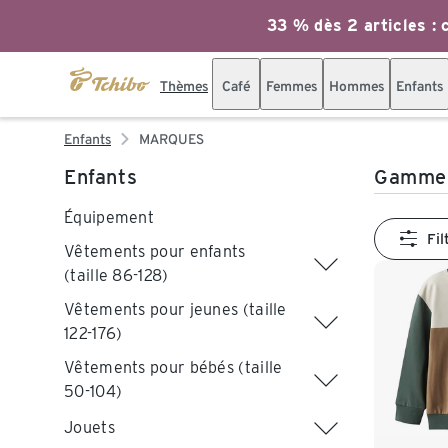
33 % dès 2 articles : c
Thèmes
Café
Femmes
Hommes
Enfants
Enfants
MARQUES
Enfants
Gamme 
Équipement
Fil
Vêtements pour enfants
(taille 86-128)
Vêtements pour jeunes (taille
122-176)
Vêtements pour bébés (taille
50-104)
Jouets