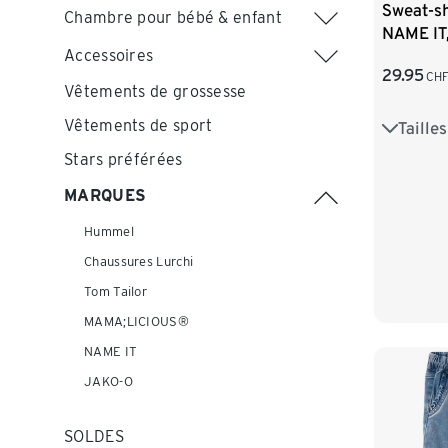
Sweat-sh
Chambre pour bébé & enfant
NAME IT,
Accessoires
29.95
CH
Vêtements de grossesse
Vêtements de sport
Taille
92
9
Stars préférées
116
1
MARQUES
Hummel
Chaussures Lurchi
Tom Tailor
MAMA;LICIOUS®
NAME IT
JAKO-O
SOLDES