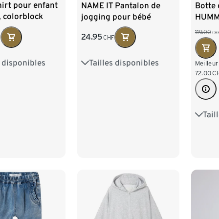
irt pour enfant
NAME IT Pantalon de
Botte 
 colorblock
jogging pour bébé
HUMME
119.00
CH
24.95
F
CHF
s disponibles
Tailles disponibles
8
104
110
56
62
68
74
Meilleur
72.00
C
22
80
86
Tail
28
32
36