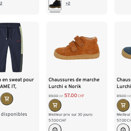
32
33
34
35
2
+2
n en sweat pour
Chaussures de marche
Chaus
AME IT,
Lurchi « Norik
Lurchi
ck
Barefoot », marron
Barefo
57.00
89.00
CHF
89.00
CHF
CH
F
s disponibles
8
104
110
Meilleur prix sur 30 jours:
Meilleur
57.00
CHF
57.00
C
22
128