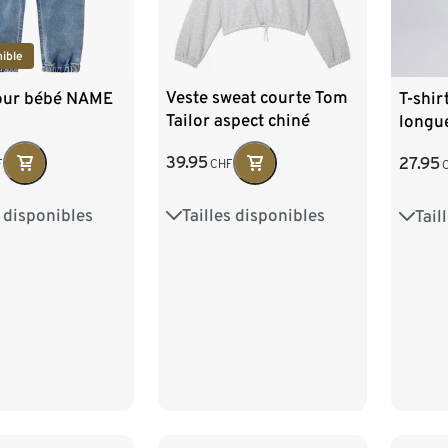
ible
Veste sweat courte Tom
our bébé NAME
T-shir
Tailor aspect chiné
longu
NAME 
39.95
27.95
CHF
F
Tailles disponibles
s disponibles
Tail
128
140
152
164
2
68
74
92
176
6
116