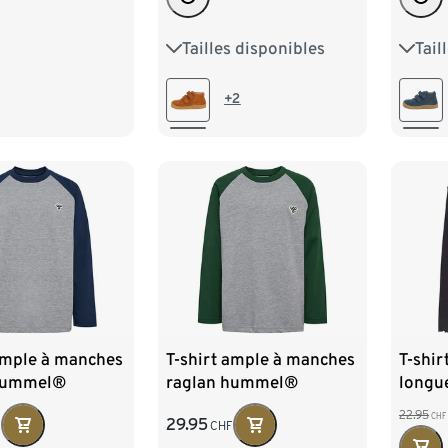
Tailles disponibles
Tail
20
21
22
23
20
24
24
+2
ample à manches
T-shirt ample à manches
T-shir
 hummel®
raglan hummel®
longue
EE, bleu
HMLJR BEE, vert
enfant
22.95
CHF
29.95
F
CHF
foncé