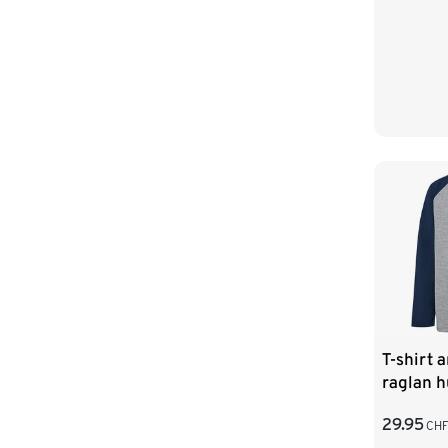
T-shirt 
raglan
HMLJR B
29.95
CH