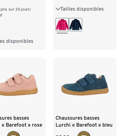
Tailles disponibles
80/86
92/98
 prix sur 30 jours:
HF
104/110
116/122
128/134
140/146
les disponibles
140
152
164
152/158
sures basses
Chaussures basses
 « Barefoot » rose
Lurchi « Barefoot » bleu