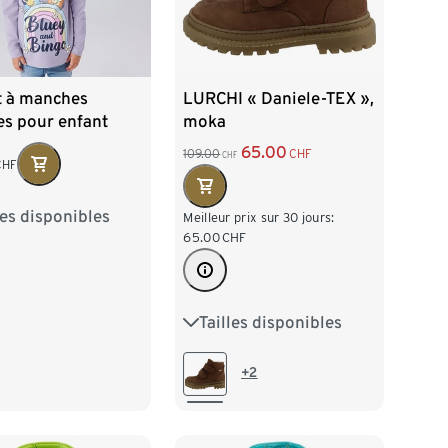
t à manches
LURCHI « Daniele-TEX »,
es pour enfant
moka
IT « BLUEY »
65.00
109.00
CHF
CHF
CHF
les disponibles
98
104
110
Meilleur prix sur 30 jours:
65.00
CHF
122
Tailles disponibles
31
32
33
34
35
+2