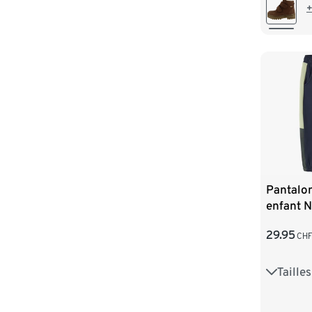
+
Pantalo
enfant N
colorblo
29.95
CH
Taille
92
9
116
1