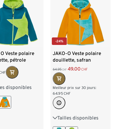
-24%
O Veste polaire
JAKO-O Veste polaire
ette, pétrole
douillette, safran
49.00
64.95
CHF
CHF
CHF
les disponibles
6
92/98
Meilleur prix sur 30 jours:
64.95
CHF
10
116/122
134
140/146
Tailles disponibles
80/86
92/98
58