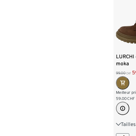
LURCHI 
moka
5
99.00
CHF
Meilleur pr
59.00
CHF
Taille
28
2