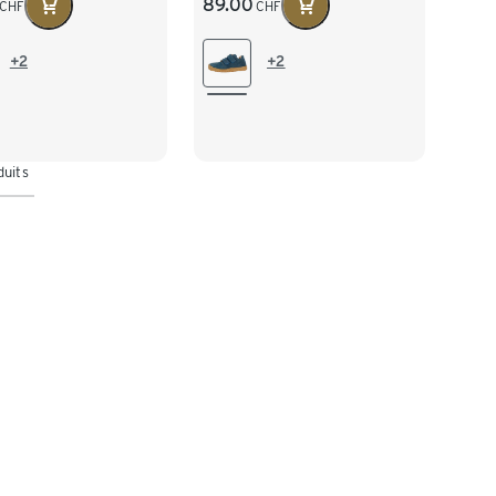
89.00
CHF
CHF
+2
+2
duits