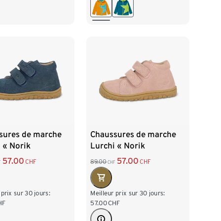
104/110
116/122
128/134
140/146
152/158
sures de marche
Chaussures de marche
 « Norik
Lurchi « Norik
ot », bleu
Barefoot », rose
57.00
57.00
CHF
89.00
CHF
F
CHF
 prix sur 30 jours:
Meilleur prix sur 30 jours:
HF
57.00
CHF