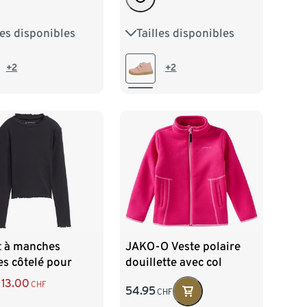
les disponibles
Tailles disponibles
21
22
23
20
21
22
23
24
+2
+2
t à manches
JAKO-O Veste polaire
s côtelé pour
douillette avec col
 Tom Tailor, gris
montant, fuchsia
13.00
CHF
54.95
CHF