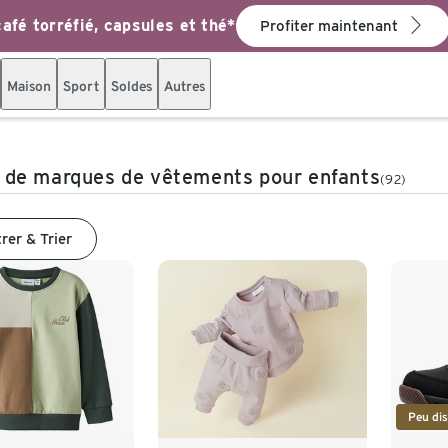
afé torréfié, capsules et thé*
Profiter maintenant
Maison
Sport
Soldes
Autres
de marques de vêtements pour enfants
(92)
trer & Trier
Peu dis