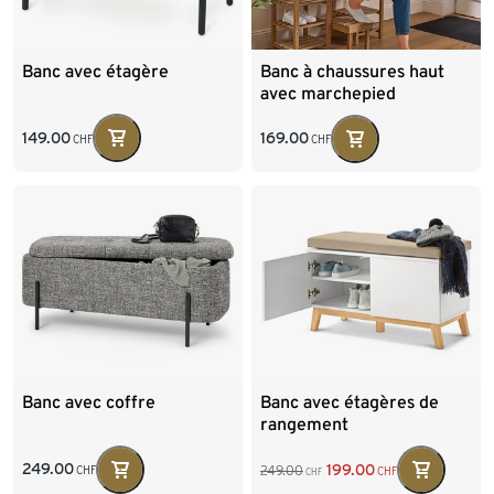
Banc avec étagère
Banc à chaussures haut
avec marchepied
rabattable
149.00
169.00
CHF
CHF
Banc avec coffre
Banc avec étagères de
rangement
249.00
199.00
249.00
CHF
CHF
CHF