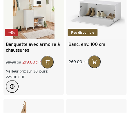
Peu disponible
-4%
Banc, env. 100 cm
Banquette avec armoire à
chaussures
269.00
219.00
319.00
CHF
CHF
CHF
Meilleur prix sur 30 jours:
229.00
CHF