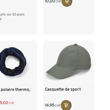
10.00
CHF
 prix sur 30 jours:
F
Casquette de sport
 polaire thermo,
5.00
CHF
14.95
CHF