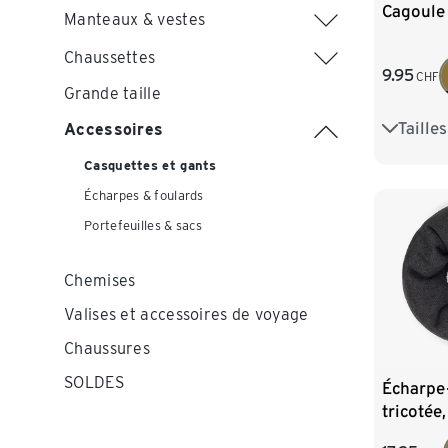
Cagoule
Manteaux & vestes
Chaussettes
9.95
CHF
Grande taille
Taille
Accessoires
S
M
Casquettes et gants
Écharpes & foulards
Portefeuilles & sacs
Chemises
Valises et accessoires de voyage
Chaussures
SOLDES
Écharpe-
tricotée