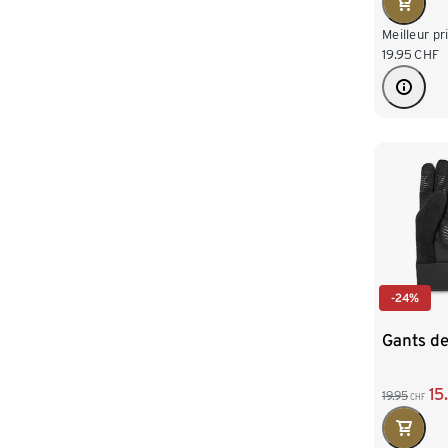
Meilleur pr
19.95
CHF
-24%
Gants de
15
19.95
CHF