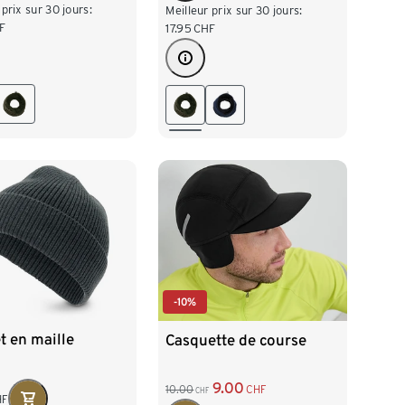
 prix sur 30 jours:
Meilleur prix sur 30 jours:
F
17.95
CHF
-10%
t en maille
Casquette de course
9.00
10.00
CHF
CHF
HF