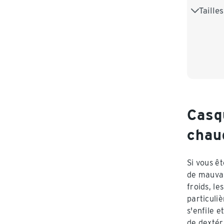
Taille
8,5
9
Casq
chaud
Si vous ê
de mauvai
froids, l
particuli
s'enfile e
de dextér