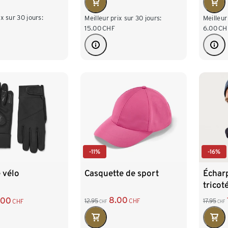
ix sur 30 jours:
Meilleur prix sur 30 jours:
Meilleur
15.00
CHF
6.00
CH
-11%
-16%
Casquette de sport
Écharp
 vélo
tricot
8.00
.00
12.95
CHF
17.95
CHF
CHF
CHF