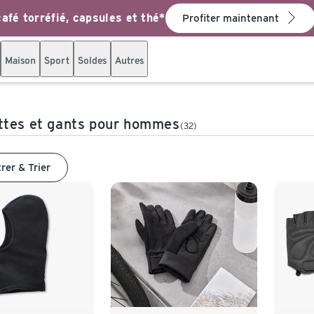
afé torréfié, capsules et thé*
Profiter maintenant
Maison
Sport
Soldes
Autres
ttes et gants pour hommes
(32)
trer & Trier