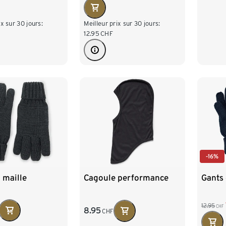
ix sur 30 jours:
Meilleur prix sur 30 jours:
12.95
CHF
-16%
 maille
Cagoule performance
Gants 
12.95
CHF
8.95
CHF