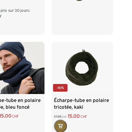
 prix sur 30 jours:
F
-16%
e-tube en polaire
Écharpe-tube en polaire
ée, bleu foncé
tricotée, kaki
15.00
15.00
CHF
17.95
CHF
CHF