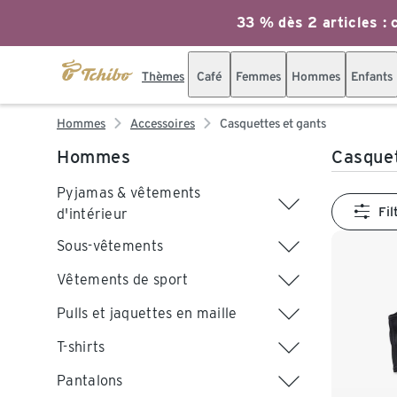
33 % dès 2 articles : c
Thèmes
Café
Femmes
Hommes
Enfants
Hommes
Accessoires
Casquettes et gants
Hommes
Casque
Pyjamas & vêtements
Fil
d'intérieur
Sous-vêtements
Vêtements de sport
Pulls et jaquettes en maille
T-shirts
Pantalons