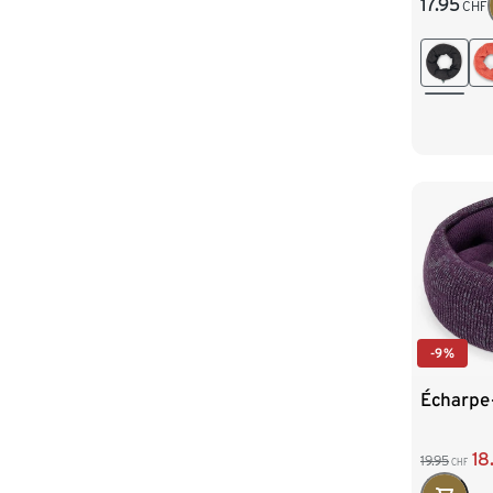
17.95
CHF
-9%
Écharpe-
18
19.95
CHF