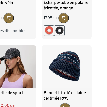
Écharpe-tube en polaire
de vélo
tricotée, orange
17.95
CHF
HF
les disponibles
L/XL
tte de sport
Bonnet tricoté en laine
certifiée RWS
10.00
CHF