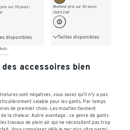
Meilleur prix sur 30 jours:
 prix sur 30 jours:
19.95
CHF
HF
Tailles disponibles
les disponibles
8,5
9,5
10
9,5
10
duits
 des accessoires bien
atures sont négatives, vous savez qu'il n'y a pas
ticulièrement valable pour les gants. Par temps
oires de premier choix. Les moufles tiennent
de la chaleur. Autre avantage : ce genre de gants
les travaux de plein air qui ne nécessitent pas trop
fait. Vous connaissez déjà le nec plus ultra parmi