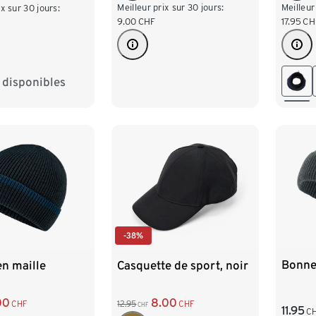
Meilleur prix sur 30 jours:
Meilleur
ix sur 30 jours:
9.00
CHF
17.95
CH
s disponibles
L/XL
-38%
Bonne
n maille
Casquette de sport, noir
00
8.00
CHF
12.95
CHF
CHF
11.95
C