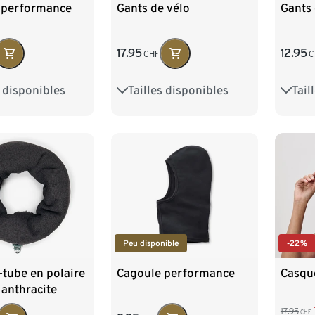
 performance
Gants de vélo
Gants 
17.95
12.95
CHF
C
s disponibles
Tailles disponibles
Tail
L
S/M
L/XL
S/M
Peu disponible
-22%
tube en polaire
Cagoule performance
Casque
, anthracite
17.95
CHF