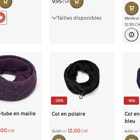
9.95
CHF
Tailles disponibles
S
M
L
Meilleur
12.95
CH
-20%
-16%
tube en maille
Col en polaire
Col en
bleu
.00
12.00
CHF
15.00
CHF
6.00
CHF
CHF