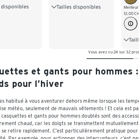
s disponibles
Tailles disponibles
,5
10
S
M
L
Meilleur
12.00
C
Tail
8,5
Vous avez vu 24 sur 32 pro
uettes et gants pour hommes :
s pour l’hiver
tes habitué à vous aventurer dehors même lorsque les tempér
se météo, seulement de mauvais vêtements ! Et cela est par
es casquettes et gants pour hommes doublés sont des access
èrement chaud, car les doigts se transmettent mutuellement 
t se retire rapidement. C’est particulièrement pratique pour 
ité. Par exemple, pour actionner des interrupteurs, c’est par