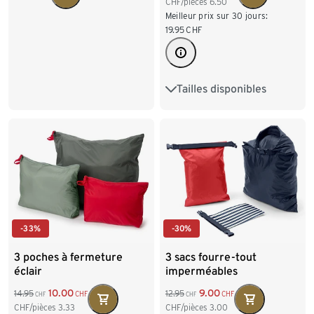
CHF/pièces
6.50
Meilleur prix sur 30 jours:
19.95
CHF
Tailles disponibles
S/4
M/5
L/6
XL/7
XXL/8
-33%
-30%
3 poches à fermeture
3 sacs fourre-tout
éclair
imperméables
10.00
9.00
14.95
12.95
CHF
CHF
CHF
CHF
CHF/pièces
3.33
CHF/pièces
3.00