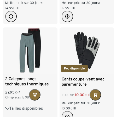
Meilleur prix sur 30 jours:
Meilleur prix sur 30 jours:
14.95
CHF
12.95
CHF
Peu disponible
2 Caleçons longs
Gants coupe-vent avec
techniques thermiques
parementure
réfléchissante
27.95
CHF
10.00
13.00
CHF
CHF
CHF/pièces
13.98
Meilleur prix sur 30 jours:
Tailles disponibles
S 44/46
M 48/50
10.00
CHF