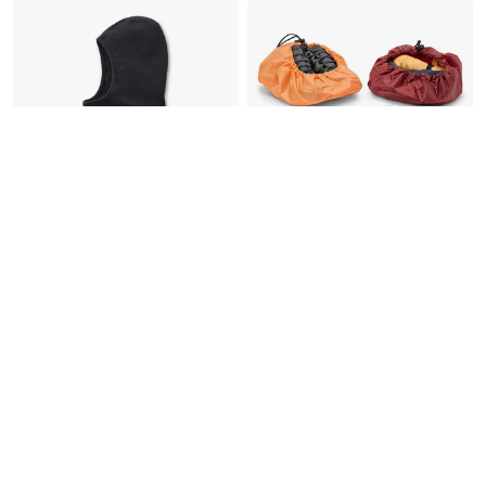
Peu disponible
Cagoule performance
3 fourre-tout
12.95
CHF
9.95
CHF
CHF/pièces
4.32
Tailles disponibles
S
M
L