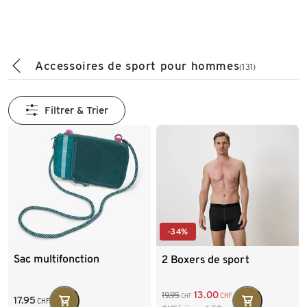
Accessoires de sport pour hommes
(131)
Filtrer & Trier
-34%
Sac multifonction
2 Boxers de sport
13.00
19.95
CHF
CHF
17.95
CHF