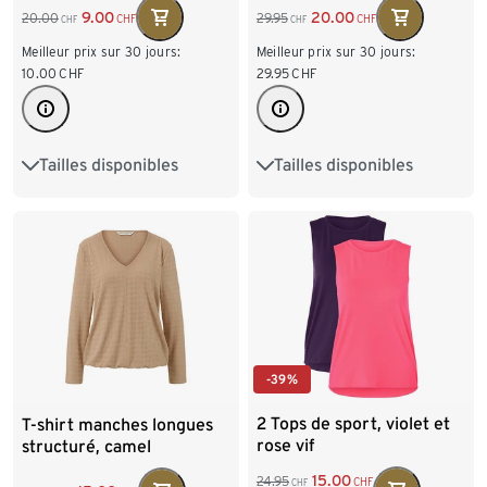
9.00
20.00
20.00
29.95
CHF
CHF
CHF
CHF
Meilleur prix sur 30 jours:
Meilleur prix sur 30 jours:
10.00
CHF
29.95
CHF
Tailles disponibles
Tailles disponibles
S 36/38
M 40/42
XS 32/34
S 36/38
L 44/46
XL 48/50
M 40/42
L 44/46
XXL 52/54
-39%
2 Tops de sport, violet et
T-shirt manches longues
rose vif
structuré, camel
15.00
24.95
CHF
CHF