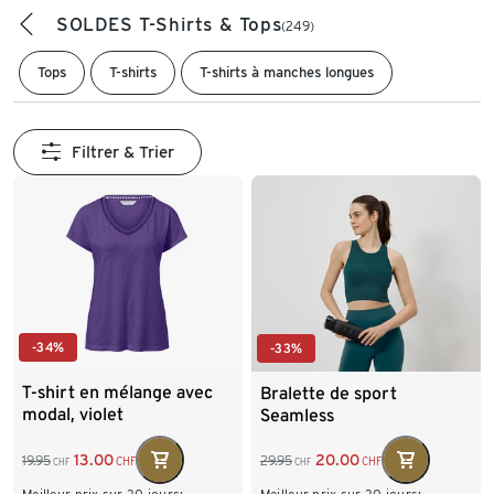
SOLDES T-Shirts & Tops
(249)
Tops
T-shirts
T-shirts à manches longues
Filtrer & Trier
-34%
-33%
T-shirt en mélange avec
Bralette de sport
modal, violet
Seamless
13.00
20.00
19.95
29.95
CHF
CHF
CHF
CHF