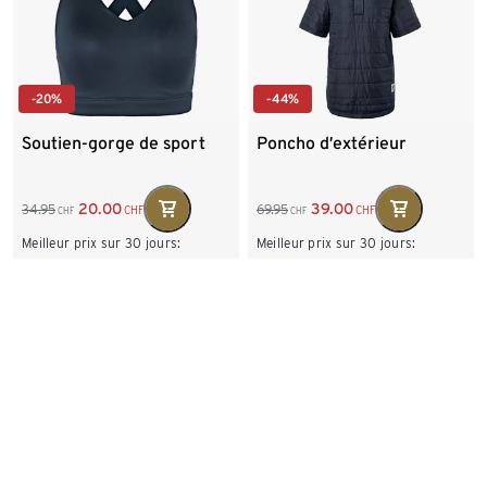
-20%
-44%
Soutien-gorge de sport
Poncho d’extérieur
20.00
39.00
34.95
69.95
CHF
CHF
CHF
CHF
Meilleur prix sur 30 jours:
Meilleur prix sur 30 jours:
25.00
CHF
69.95
CHF
Tailles disponibles
Tailles disponibles
75B
75C
80B
S/M
L/XL
80C
80D
85B
85C
85D