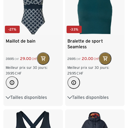
-27%
-33%
Maillot de bain
Bralette de sport
Seamless
29.00
20.00
39.95
29.95
CHF
CHF
CHF
CHF
Meilleur prix sur 30 jours:
Meilleur prix sur 30 jours:
39.95
CHF
29.95
CHF
Tailles disponibles
Tailles disponibles
36
38
40
42
XS 32/34
S 36/38
44
M 40/42
L 44/46