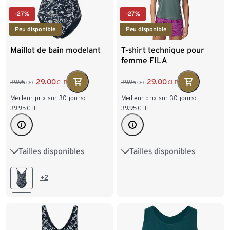
-27%
-27%
Peu disponible
Peu disponible
Maillot de bain modelant
T-shirt technique pour
femme FILA
29.00
29.00
39.95
39.95
CHF
CHF
CHF
CHF
Meilleur prix sur 30 jours:
Meilleur prix sur 30 jours:
39.95
CHF
39.95
CHF
Tailles disponibles
Tailles disponibles
38
40
42
44
XS 32/34
S 36/38
46
48
M 40/42
L 44/46
+2
XL 48/50
XXL 52/54