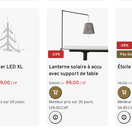
-28%
-23%
Peu dis
ier LED XL
Lanterne solaire à accu
Étoile
avec support de table
9.00
99.00
CHF
129.00
CHF
35.00
CHF
CH
ix sur 30 jours:
Meilleur prix sur 30 jours:
Meilleur
129.00
CHF
34.95
C