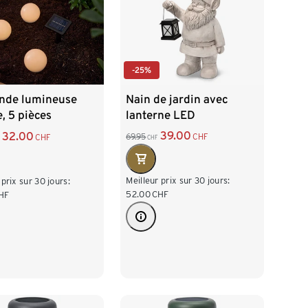
-25%
Nain de jardin avec
ande lumineuse
lanterne LED
e, 5 pièces
39.00
32.00
69.95
CHF
CHF
CHF
Meilleur prix sur 30 jours:
 prix sur 30 jours:
52.00
CHF
HF