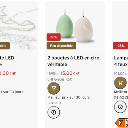
-16%
ible
Peu disponible
-25%
tte LED
2 bougies à LED en cire
Lampe
»
véritable
4 feux
0.00
15.00
CHF
19.95
CHF
149.00
CHF
CH
CHF/pièces
7.50
ix sur 30 jours:
Meilleur
Meilleur prix sur 30 jours:
119.00
C
17.95
CHF