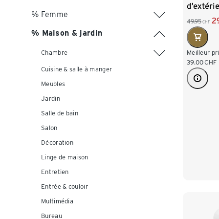
d’extérie
% Femme
cactus
2
49.95
CHF
% Maison & jardin
Chambre
Meilleur pr
39.00
CHF
Cuisine & salle à manger
Meubles
Jardin
Salle de bain
Salon
Décoration
Linge de maison
Entretien
Entrée & couloir
Multimédia
Bureau