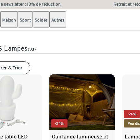
 la newsletter : 10% de réduction
Retrait et ret
Maison
Sport
Soldes
Autres
S Lampes
(93)
trer & Trier
-26%
-34%
Peu dis
e table LED
Guirlande lumineuse et
Lampa