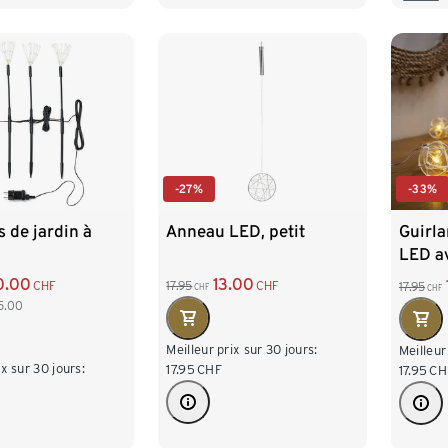
-27%
-33%
s de jardin à
Anneau LED, petit
Guirl
LED a
0.00
13.00
CHF
17.95
CHF
17.95
CHF
CHF
5.00
Meilleur prix sur 30 jours:
Meilleur
ix sur 30 jours:
17.95
CHF
17.95
CH