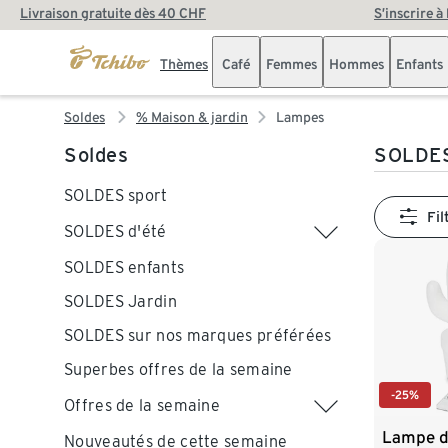
Livraison gratuite dès 40 CHF
S’inscrire à
Thèmes
Café
Femmes
Hommes
Enfants
Soldes
% Maison & jardin
Lampes
Soldes
SOLDE
SOLDES sport
Fil
SOLDES d'été
SOLDES enfants
SOLDES Jardin
SOLDES sur nos marques préférées
Superbes offres de la semaine
-25%
Offres de la semaine
Lampe d
Nouveautés de cette semaine