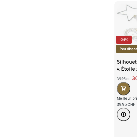
-24%
Peu dispon
Silhoue
« Étoile 
3
39.95
CHF
Meilleur pr
39.95
CHF