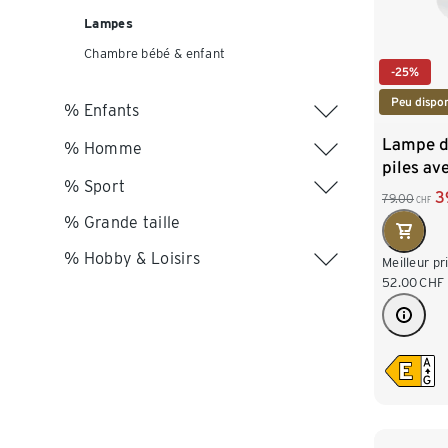
Lampes
Chambre bébé & enfant
-25%
Peu dispon
% Enfants
Lampe d
% Homme
piles av
% Sport
massif
3
79.00
CHF
% Grande taille
% Hobby & Loisirs
Meilleur pr
52.00
CHF