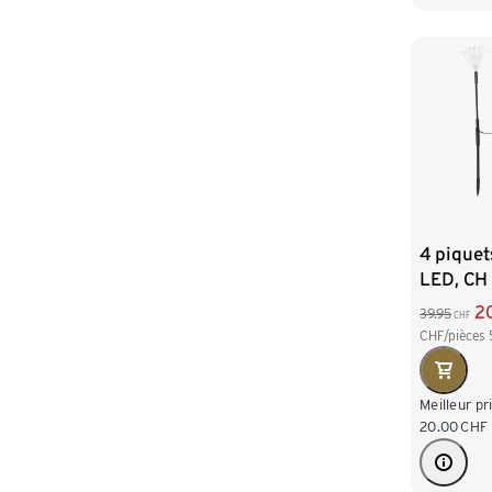
4 piquet
LED, CH
2
39.95
CHF
CHF/pièces
Meilleur pr
20.00
CHF