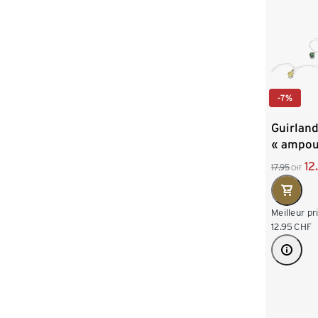
-7%
Guirlan
« ampou
12
17.95
CHF
Meilleur pr
12.95
CHF