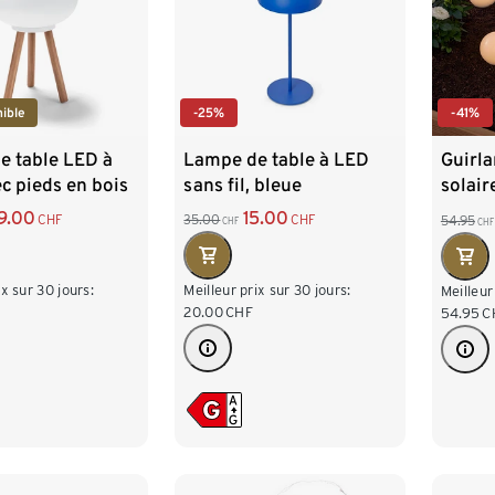
ible
-25%
-41%
e table LED à
Lampe de table à LED
Guirl
ec pieds en bois
sans fil, bleue
solair
9.00
15.00
CHF
35.00
CHF
54.95
CHF
CHF
ix sur 30 jours:
Meilleur prix sur 30 jours:
Meilleur
20.00
CHF
54.95
C