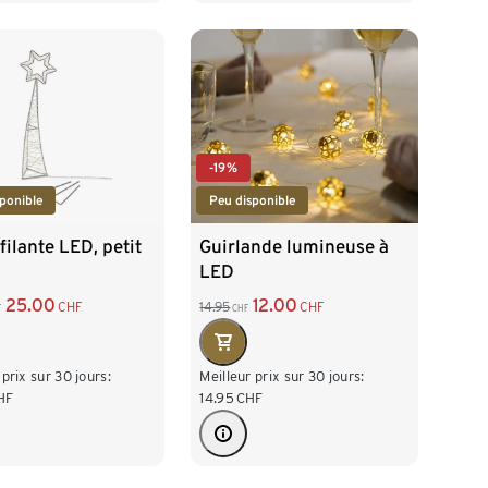
-19%
ponible
Peu disponible
 filante LED, petit
Guirlande lumineuse à
LED
25.00
12.00
CHF
14.95
CHF
F
CHF
 prix sur 30 jours:
Meilleur prix sur 30 jours:
HF
14.95
CHF