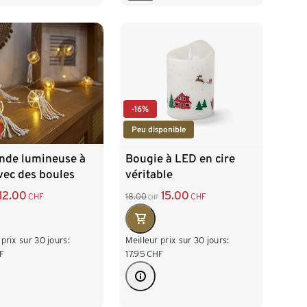
-16%
Peu disponible
ande lumineuse à
Bougie à LED en cire
vec des boules
véritable
12.00
15.00
CHF
18.00
CHF
CHF
 prix sur 30 jours:
Meilleur prix sur 30 jours:
F
17.95
CHF