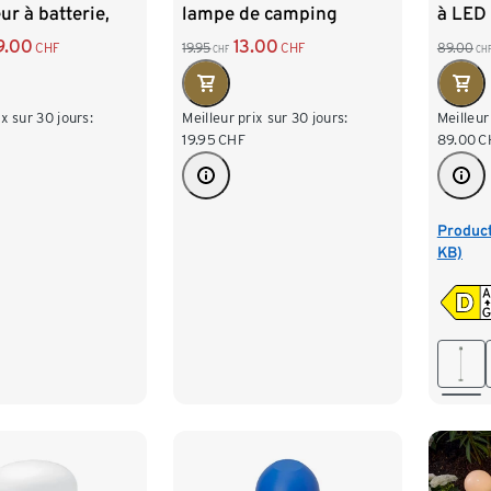
ur à batterie,
lampe de camping
à LED 
sauge
9.00
13.00
CHF
19.95
CHF
89.00
CHF
CH
ix sur 30 jours:
Meilleur prix sur 30 jours:
Meilleur
19.95
CHF
89.00
C
Product
KB)