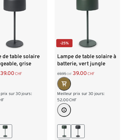
-25%
de table solaire
Lampe de table solaire à
geable, grise
batterie, vert jungle
39.00
39.00
CHF
69.95
CHF
CHF
 prix sur 30 jours:
Meilleur prix sur 30 jours:
HF
52.00
CHF