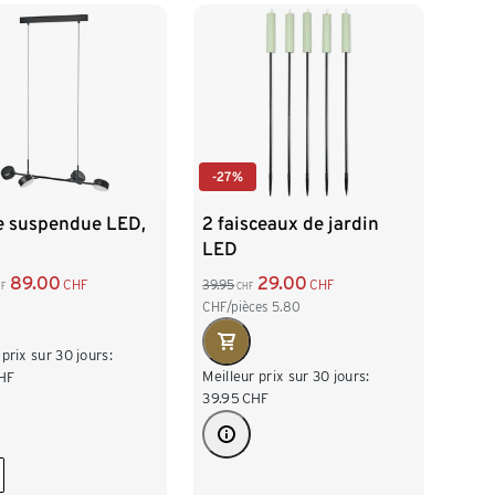
-27%
 suspendue LED,
2 faisceaux de jardin
LED
89.00
29.00
CHF
39.95
CHF
F
CHF
CHF/pièces
5.80
 prix sur 30 jours:
Meilleur prix sur 30 jours:
HF
39.95
CHF