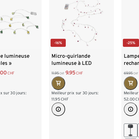
-16%
-25%
de lumineuse
Micro-guirlande
Lampe 
les »
lumineuse à LED
rechar
.00
9.95
CHF
11.95
CHF
69.95
CHF
CHF
ix sur 30 jours:
Meilleur prix sur 30 jours:
Meilleur
11.95
CHF
52.00
C