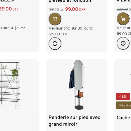
plateau et fonction
d’assise
39.00
99.00
CHF
229.00
199.00
CHF
C
CHF
ix sur 30 jours:
Meilleur
Meilleur prix sur 30 jours:
F
119.00
C
129.00
CHF
-16%
Peu dis
Penderie sur pied avec
Cache
grand miroir