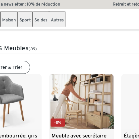
 la newsletter : 10% de réduction
Retrait et ret
Maison
Sport
Soldes
Autres
 Meubles
(89)
trer & Trier
-8%
embourrée, gris
Meuble avec secrétaire
Étagèr