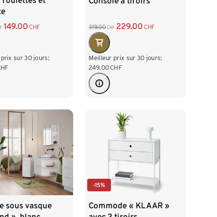
 roulettes et
Console à tiroirs
te
149.00
229.00
CHF
319.00
CHF
F
CHF
 prix sur 30 jours:
Meilleur prix sur 30 jours:
CHF
249.00
CHF
-15%
e sous vasque
Commode « KLAAR »
nd », blanc
avec 2 tiroirs