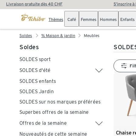
Livraison gratuite dès 40 CHF
S’inscrire à
Thèmes
Café
Femmes
Hommes
Enfants
Soldes
% Maison & jardin
Meubles
Soldes
SOLDES
SOLDES sport
Fil
SOLDES d'été
SOLDES enfants
SOLDES Jardin
SOLDES sur nos marques préférées
Superbes offres de la semaine
Offres de la semaine
Chaise r
Nouveautés de cette semaine