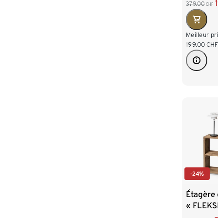
379.00
CHF
Meilleur pr
199.00
CH
-24%
Étagère 
« FLEKS