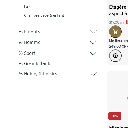
Étagère 
Lampes
aspect à
Chambre bébé & enfant
1
319.00
CHF
% Enfants
Meilleur pr
% Homme
249.00
CH
% Sport
% Grande taille
% Hobby & Loisirs
-11%