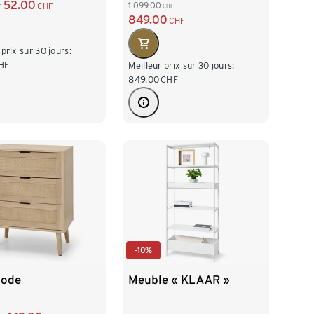
52.00
1'099.00
CHF
CHF
F
blanc
849.00
CHF
 prix sur 30 jours:
HF
Meilleur prix sur 30 jours:
849.00
CHF
-10%
ode
Meuble « KLAAR »