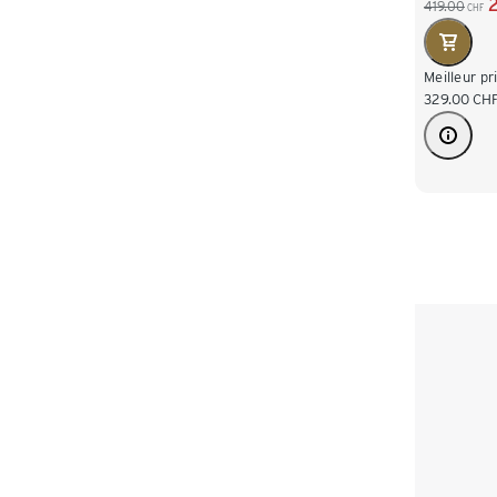
419.00
CHF
Meilleur pr
329.00
CH