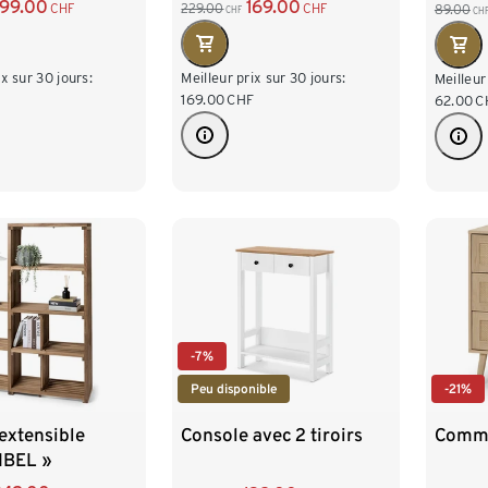
199.00
169.00
CHF
229.00
CHF
89.00
CHF
CH
ix sur 30 jours:
Meilleur prix sur 30 jours:
Meilleur
F
169.00
CHF
62.00
C
-7%
-21%
Peu disponible
extensible
Comm
Console avec 2 tiroirs
IBEL »