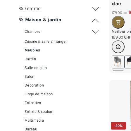
clair
% Femme
1
179.00
CHF
% Maison & jardin
Chambre
Meilleur pr
169.00
CH
Cuisine & salle à manger
Meubles
Jardin
Salle de bain
Salon
Décoration
Linge de maison
Entretien
Entrée & couloir
Multimédia
-20%
Bureau