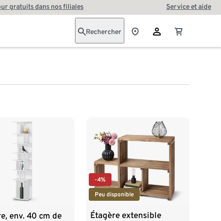
our gratuits dans nos filiales
Service et aide
Rechercher
-4%
Peu disponible
Étagère extensible
e, env. 40 cm de