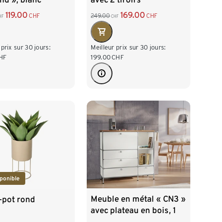
119.00
169.00
CHF
249.00
CHF
HF
CHF
 prix sur 30 jours:
Meilleur prix sur 30 jours:
HF
199.00
CHF
ponible
Meuble en métal « CN3 »
-pot rond
avec plateau en bois, 1
abattant et 4 tiroirs,