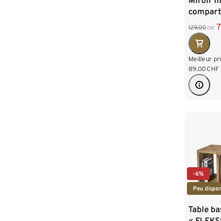
Miroir m
compart
rangemen
7
129.00
CHF
vêtemen
Meilleur pr
89.00
CHF
-6%
Peu dispon
Table ba
« FLEKS