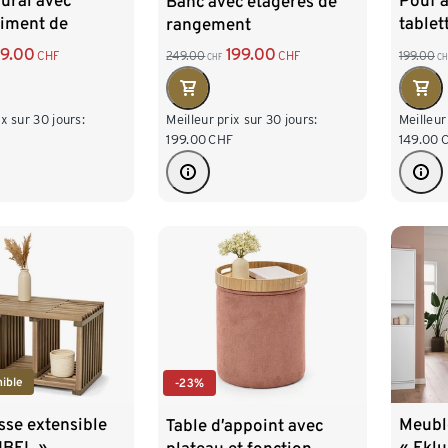
ural avec
Pouf à
Banc avec étagères de
iment de
tablet
rangement
t et tringle à
9.00
199.00
CHF
199.00
249.00
CHF
CH
CHF
ts
ix sur 30 jours:
Meilleur
Meilleur prix sur 30 jours:
149.00
199.00
CHF
ible
-23%
sse extensible
Meubl
Table d’appoint avec
IBEL »
« Eklu