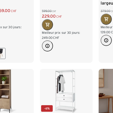
largeu
69.00
CHF
599.00
379.00
CHF
C
229.00
CHF
ix sur 30 jours:
Meilleur
F
139.00
Meilleur prix sur 30 jours:
249.00
CHF
-6%