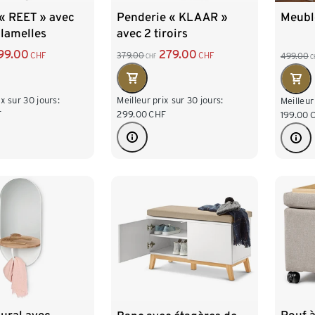
« REET » avec
Penderie « KLAAR »
Meubl
 lamelles
avec 2 tiroirs
99.00
279.00
CHF
379.00
CHF
499.00
CHF
C
ix sur 30 jours:
Meilleur prix sur 30 jours:
Meilleur
F
299.00
CHF
199.00