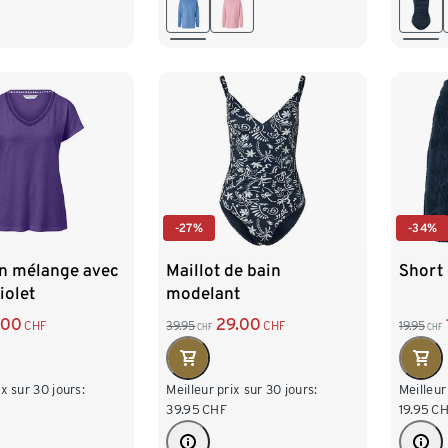
32-33
34-35
L 44/46
XL 48/50
46
XXL 52/54
-27%
-34%
en mélange avec
Maillot de bain
Short 
iolet
modelant
.00
29.00
CHF
39.95
CHF
19.95
CHF
CHF
ix sur 30 jours:
Meilleur prix sur 30 jours:
Meilleur
39.95
CHF
19.95
CH