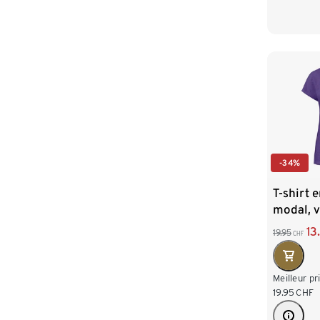
30-31
-34%
T-shirt 
modal, v
13
19.95
CHF
Meilleur pr
19.95
CHF