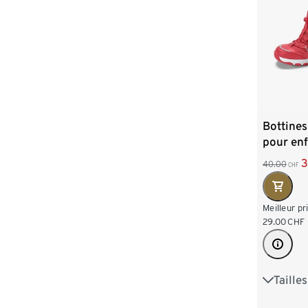
Bottine
pour enf
3
40.00
CHF
Meilleur pr
29.00
CHF
Taille
24-25