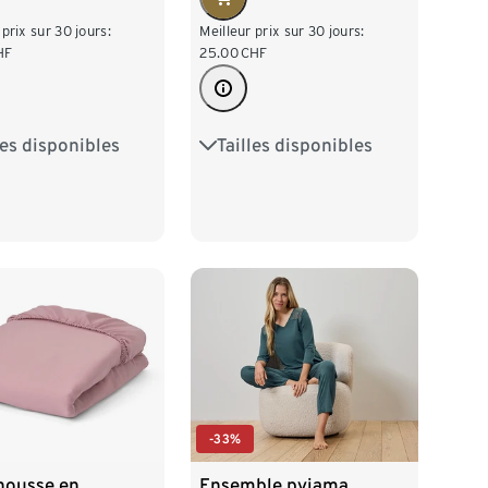
Meilleur prix sur 30 jours:
 prix sur 30 jours:
25.00
CHF
HF
Tailles disponibles
les disponibles
80D
80E
85D
42
44
46
85E
90D
90E
50
52
54
95D
95E
-33%
housse en
Ensemble pyjama