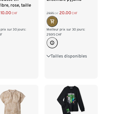
ibre, rose, taille
le
10.00
20.00
CHF
29.95
CHF
CHF
 prix sur 30 jours:
Meilleur prix sur 30 jours:
HF
29.95
CHF
Tailles disponibles
XS 32/34
S 36/38
M 40/42
L 44/46
XL 48/50
XXL 52/54