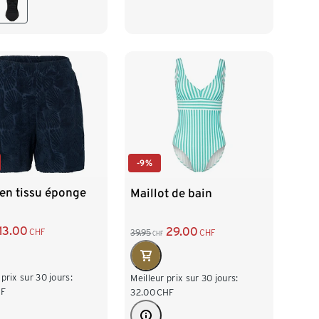
44
46
48
50
48
52
-9%
en tissu éponge
Maillot de bain
13.00
29.00
CHF
39.95
CHF
CHF
 prix sur 30 jours:
Meilleur prix sur 30 jours:
F
32.00
CHF