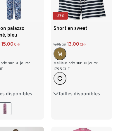
-27%
lon palazzo
Short en sweat
mé, bleu
15.00
13.00
CHF
17.95
CHF
F
CHF
 prix sur 30 jours:
Meilleur prix sur 30 jours:
HF
17.95
CHF
les disponibles
Tailles disponibles
38
M 40/42
S 36/38
M 40/42
/46
XL 48/50
L 44/46
XL 48/50
52/54
XXL 52/54