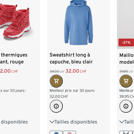
-27%
s thermiques
Sweatshirt long à
Maillo
ant, rouge
capuche, bleu clair
model
2.00
32.00
CHF
39.00
CHF
39.95
CHF
CHF
ix sur 30 jours:
Meilleur prix sur 30 jours:
Meilleur
32.00
CHF
39.95
C
s disponibles
Tailles disponibles
Tail
26-27
28-29
S 36/38
M 40/42
38