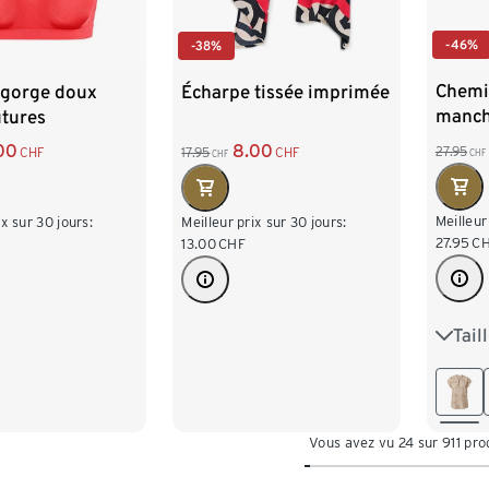
-46%
-38%
Chemi
-gorge doux
Écharpe tissée imprimée
manch
utures
00
8.00
27.95
CHF
17.95
CHF
CHF
CHF
Meilleur
ix sur 30 jours:
Meilleur prix sur 30 jours:
27.95
C
13.00
CHF
Tail
36
44
Vous avez vu 24 sur 911 pro