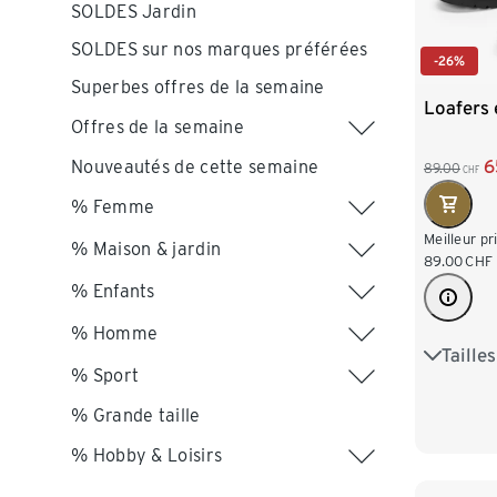
SOLDES Jardin
SOLDES sur nos marques préférées
-26%
Superbes offres de la semaine
Loafers 
Offres de la semaine
Nouveautés de cette semaine
6
89.00
CHF
% Femme
Meilleur pr
% Maison & jardin
89.00
CHF
% Enfants
% Homme
Taille
37
3
% Sport
41
4
% Grande taille
% Hobby & Loisirs