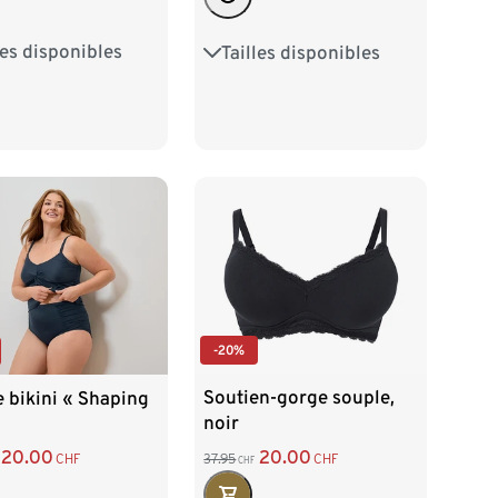
les disponibles
Tailles disponibles
38
M 40/42
36
38
40
42
/46
XL 48/50
44
-20%
Soutien-gorge souple,
e bikini « Shaping
noir
20.00
20.00
37.95
CHF
CHF
CHF