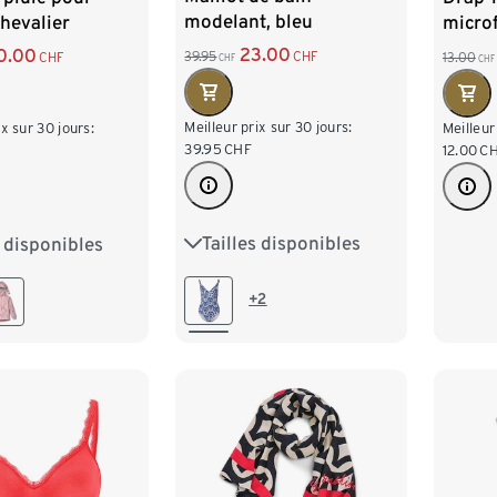
modelant, bleu
chevalier
microf
norma
23.00
0.00
39.95
CHF
CHF
13.00
CHF
CHF
Meilleur prix sur 30 jours:
ix sur 30 jours:
Meilleur
39.95
CHF
12.00
C
Tailles disponibles
s disponibles
38
40
42
44
86/92
46
48
110/116
+2