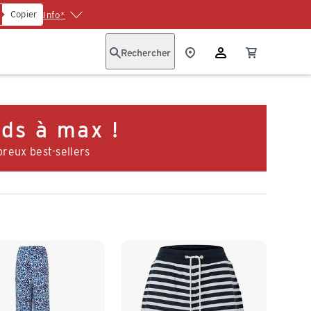
Copier
Info*
Rechercher
ds à max !
reux best-sellers