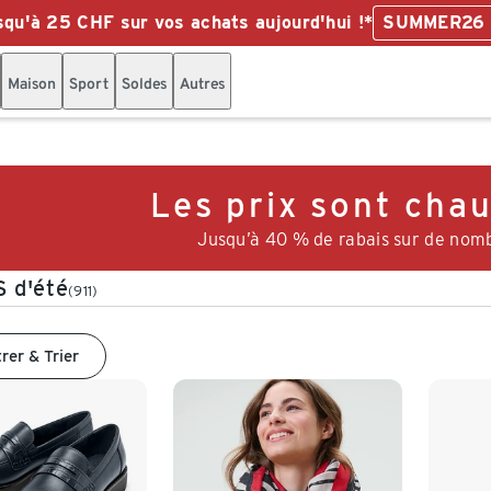
qu'à 25 CHF sur vos achats aujourd'hui !*
SUMMER26
Maison
Sport
Soldes
Autres
Les prix sont chau
Jusqu’à 40 % de rabais sur de nomb
 d'été
(911)
trer & Trier