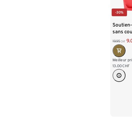
-30%
Soutien
sans co
9.
19.95
CHF
Meilleur pr
13.00
CHF