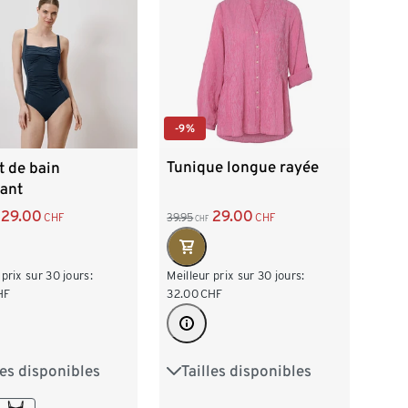
-9%
Tunique longue rayée
t de bain
ant
29.00
29.00
39.95
CHF
CHF
CHF
Meilleur prix sur 30 jours:
 prix sur 30 jours:
32.00
CHF
HF
Tailles disponibles
les disponibles
36
38
40
42
40
42
44