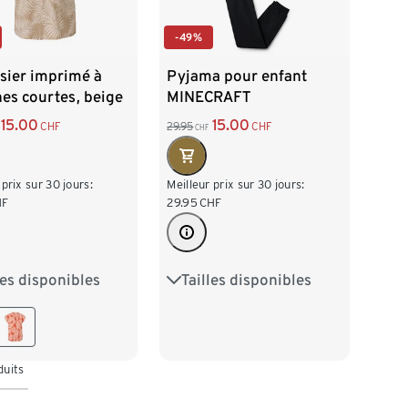
-49%
sier imprimé à
Pyjama pour enfant
es courtes, beige
MINECRAFT
15.00
15.00
CHF
29.95
CHF
CHF
 prix sur 30 jours:
Meilleur prix sur 30 jours:
HF
29.95
CHF
les disponibles
Tailles disponibles
38
40
42
122/128
134/140
46
146/152
158/164
170/176
duits