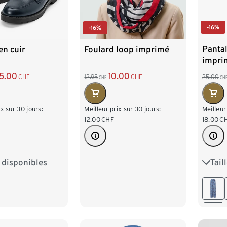
-16%
-16%
Panta
en cuir
Foulard loop imprimé
impri
5.00
10.00
25.00
CHF
12.95
CHF
CH
CHF
Meilleur
ix sur 30 jours:
Meilleur prix sur 30 jours:
18.00
C
12.00
CHF
Tail
s disponibles
S 36/
8
39
40
L 44
2
XXL 