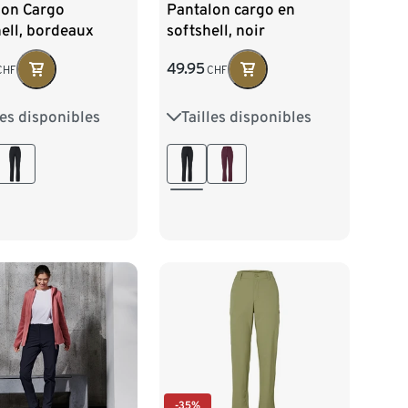
lon Cargo
Pantalon cargo en
ell, bordeaux
softshell, noir
49.95
CHF
CHF
les disponibles
Tailles disponibles
38
40
42
36
38
40
42
46
48
44
46
48
-35%