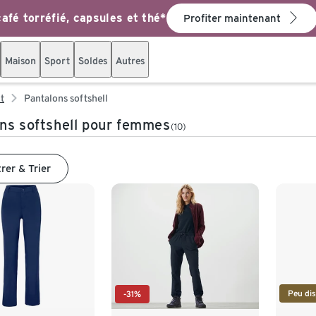
afé torréfié, capsules et thé*
Profiter maintenant
Maison
Sport
Soldes
Autres
t
Pantalons softshell
ns softshell pour femmes
(10)
trer & Trier
Peu dis
-31%