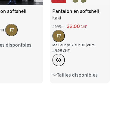
Pantalon en softshell,
on softshell
kaki
32.00
49.95
CHF
CHF
CHF
les disponibles
38
40
42
Meilleur prix sur 30 jours:
49.95
CHF
46
48
Tailles disponibles
36
38
40
42
44
46
48