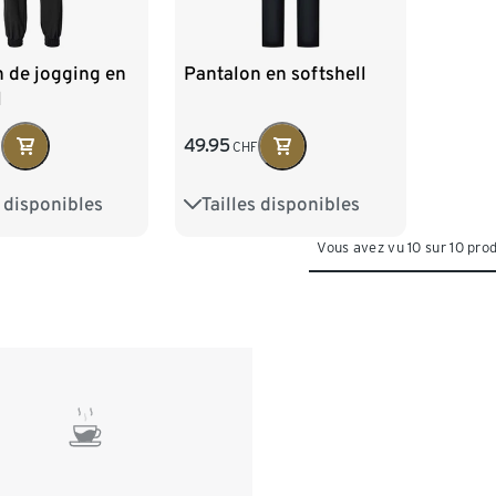
 de jogging en
Pantalon en softshell
l
49.95
F
CHF
s disponibles
Tailles disponibles
8
40
42
36
38
40
42
Vous avez vu 10 sur 10 prod
6
48
44
46
48