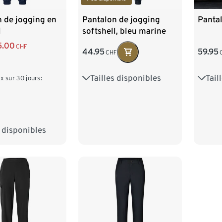
 de jogging en
Pantalon de jogging
Pantal
l
softshell, bleu marine
5.00
CHF
44.95
59.95
CHF
Tailles disponibles
Tail
36
38
40
42
36
ix sur 30 jours:
44
46
48
44
s disponibles
8
40
42
6
48