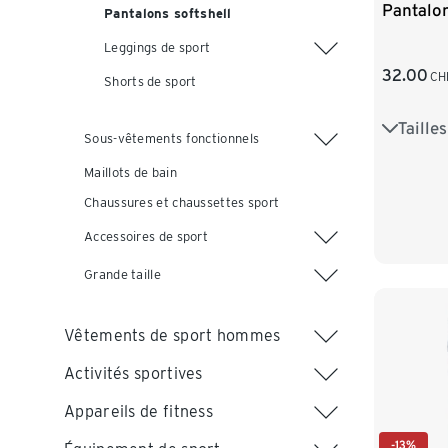
Pantalon
Pantalons softshell
Leggings de sport
32.00
CH
Shorts de sport
Taille
36
3
Sous-vêtements fonctionnels
44
4
Maillots de bain
Chaussures et chaussettes sport
Accessoires de sport
Grande taille
Vêtements de sport hommes
Activités sportives
Appareils de fitness
-13%