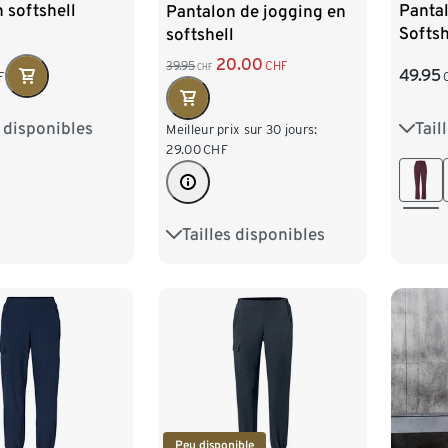
 softshell
Panta
Pantalon de jogging en
Softsh
softshell
20.00
39.95
CHF
CHF
49.95
F
s disponibles
Tail
8
40
42
36
Meilleur prix sur 30 jours:
29.00
CHF
6
48
44
Tailles disponibles
36
38
40
42
44
46
48
Peu disponible