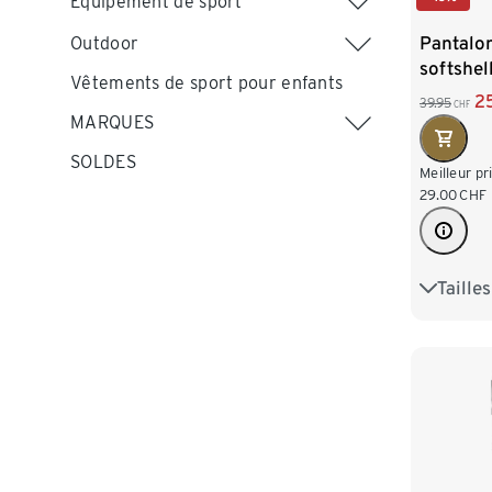
Équipement de sport
Pantalon
Outdoor
softshel
Vêtements de sport pour enfants
2
39.95
CHF
MARQUES
SOLDES
Meilleur pr
29.00
CHF
Taille
36
3
44
4