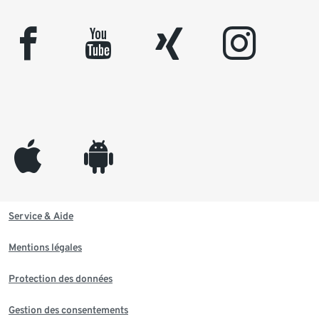
facebook
youtube
xing
instagram
appleinc
android
Service & Aide
Mentions légales
Protection des données
Gestion des consentements