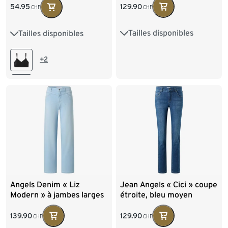
129.90
54.95
CHF
CHF
Tailles disponibles
Tailles disponibles
36
38
40
42
36
38
40
42
44
46
48
44
+2
Angels Denim « Liz
Jean Angels « Cici » coupe
Modern » à jambes larges
étroite, bleu moyen
139.90
129.90
CHF
CHF