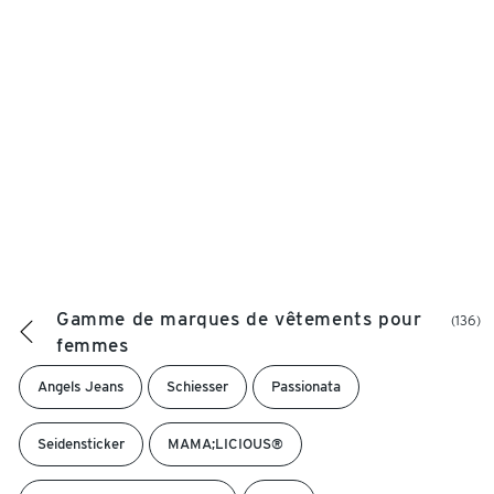
Gamme de marques de vêtements pour
(136)
femmes
Angels Jeans
Schiesser
Passionata
Seidensticker
MAMA;LICIOUS®