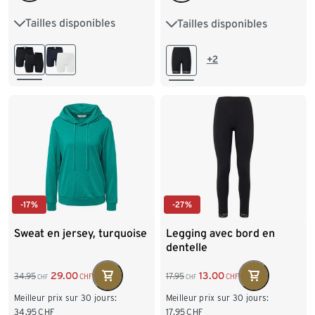
Tailles disponibles
Tailles disponibles
L 44/46
XL 48/50
S 36/38
M 40/42
XXL 52/54
L 44/46
XL 48/50
+2
XXL 52/54
-17%
-27%
Sweat en jersey, turquoise
Legging avec bord en
dentelle
29.00
13.00
34.95
17.95
CHF
CHF
CHF
CHF
Meilleur prix sur 30 jours:
Meilleur prix sur 30 jours:
34.95
CHF
17.95
CHF