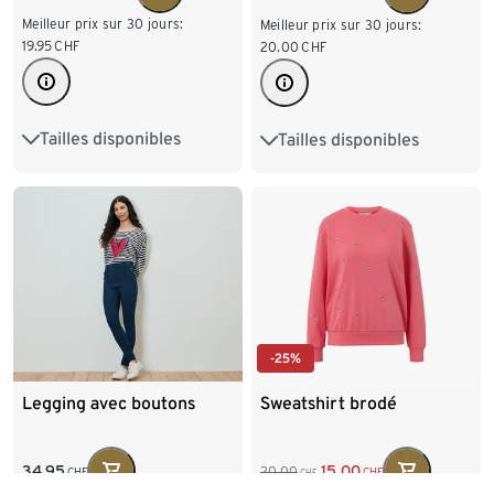
Meilleur prix sur 30 jours:
Meilleur prix sur 30 jours:
19.95
CHF
20.00
CHF
Tailles disponibles
Tailles disponibles
S 36/38
M 40/42
S 36/38
M 40/42
L 44/46
XL 48/50
L 44/46
XL 48/50
-25%
Legging avec boutons
Sweatshirt brodé
34.95
15.00
20.00
CHF
CHF
CHF