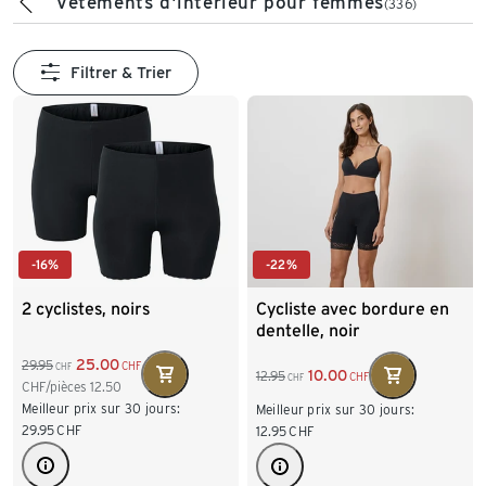
Vêtements d'intérieur pour femmes
(336)
Filtrer & Trier
-16%
-22%
2 cyclistes, noirs
Cycliste avec bordure en
dentelle, noir
25.00
29.95
CHF
CHF
10.00
12.95
CHF
CHF
CHF/pièces
12.50
Meilleur prix sur 30 jours:
Meilleur prix sur 30 jours:
29.95
CHF
12.95
CHF