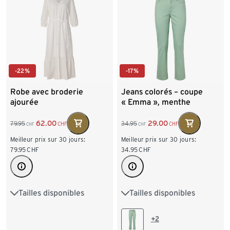
XXL 52/54
-22%
-17%
Robe avec broderie
Jeans colorés – coupe
ajourée
« Emma », menthe
62.00
29.00
79.95
34.95
CHF
CHF
CHF
CHF
Meilleur prix sur 30 jours:
Meilleur prix sur 30 jours:
79.95
CHF
34.95
CHF
Tailles disponibles
Tailles disponibles
36
38
40
42
36
38
40
42
44
46
48
44
46
48
50
+2