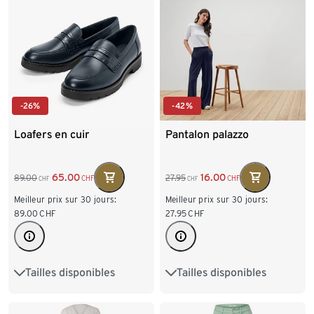
-26%
-42%
Loafers en cuir
Pantalon palazzo
65.00
16.00
89.00
27.95
CHF
CHF
CHF
CHF
Meilleur prix sur 30 jours:
Meilleur prix sur 30 jours:
89.00
CHF
27.95
CHF
Tailles disponibles
Tailles disponibles
37
38
39
40
S 36/38
M 40/42
41
42
L 44/46
XL 48/50