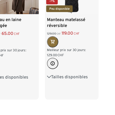
-7%
Peu disponible
Manteau matelassé
au en laine
réversible
gée
119.00
65.00
129.00
CHF
CHF
CHF
F
Meilleur prix sur 30 jours:
 prix sur 30 jours:
129.00
CHF
HF
Tailles disponibles
les disponibles
36
38
40
42
38
40
42
44
46
48
46
48