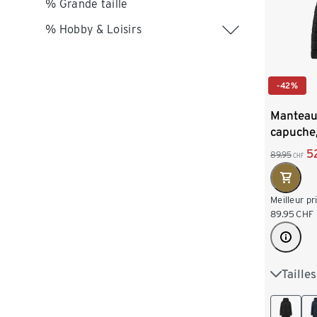
% Grande taille
% Hobby & Loisirs
-42%
Manteau
capuche,
5
89.95
CHF
Meilleur pr
89.95
CHF
Taille
36
3
44
4