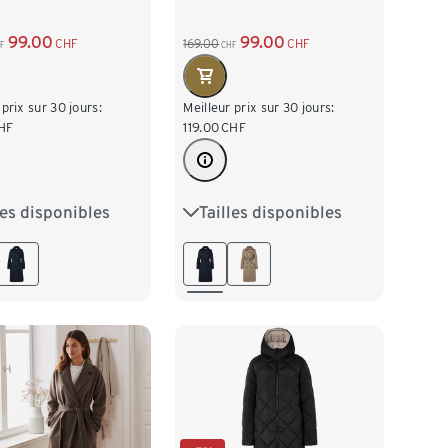
99.00
99.00
CHF
169.00
CHF
F
CHF
 prix sur 30 jours:
Meilleur prix sur 30 jours:
HF
119.00
CHF
les disponibles
Tailles disponibles
38
40
42
36
38
40
42
46
48
44
46
48