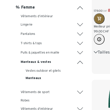
% Femme
179.00
CHF
Vêtements d’intérieur
Lingerie
Meilleur pr
99.00
CHF
Pantalons
T-shirts & tops
Taille
36
3
Pulls & jaquettes en maille
Manteaux & vestes
44
4
Vestes outdoor et gilets
Manteaux
Vêtements de sport
Robes
Vêtements d'intérieur