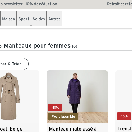
 la newsletter : 10% de réduction
Retrait et ret
Maison
Sport
Soldes
Autres
 Manteaux pour femmes
(10)
trer & Trier
-18%
-16%
Peu disponible
Trench
oat, beige
Manteau matelassé à