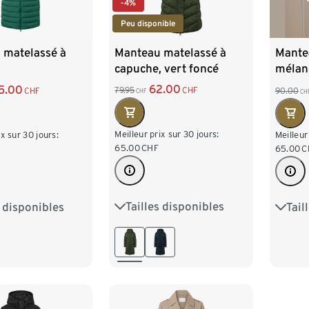
-4%
Peu disponible
Manteau matelassé à
 matelassé à
Mante
capuche, vert foncé
mélan
62.00
5.00
79.95
CHF
CHF
90.00
CHF
CH
Meilleur prix sur 30 jours:
ix sur 30 jours:
Meilleur
65.00
CHF
65.00
C
Tailles disponibles
s disponibles
Tail
36
38
40
42
8
40
42
36
44
46
48
50
6
48
44