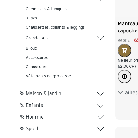
Chemisiers & tuniques
Jupes
Manteau
Chaussettes, collants & leggings
capuche
Grande taille
6
99.00
CHF
Bijoux
Accessoires
Meilleur pr
62.00
CHF
Chaussures
Vêtements de grossesse
Taille
36
3
% Maison & jardin
% Enfants
44
4
% Homme
% Sport