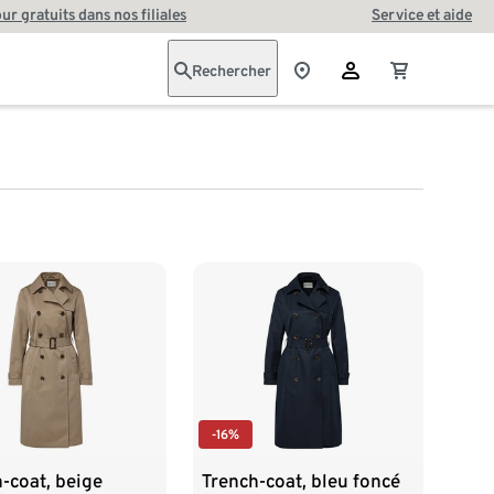
our gratuits dans nos filiales
Service et aide
Rechercher
-16%
-coat, beige
Trench-coat, bleu foncé