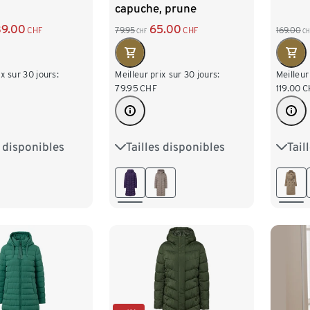
capuche, prune
89.00
65.00
169.00
CHF
79.95
CHF
CH
CHF
Meilleur
ix sur 30 jours:
Meilleur prix sur 30 jours:
119.00
C
79.95
CHF
Tail
s disponibles
Tailles disponibles
36
8
40
42
36
38
40
42
44
6
48
44
46
48
50