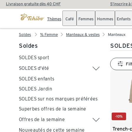
Livraison gratuite dès 40 CHF
S’inscrire à
Thèmes
Café
Femmes
Hommes
Enfants
Soldes
% Femme
Manteaux & vestes
Manteaux
Soldes
SOLDES
SOLDES sport
Fil
SOLDES d'été
SOLDES enfants
SOLDES Jardin
SOLDES sur nos marques préférées
Superbes offres de la semaine
-10%
Offres de la semaine
Trench-c
Nouveautés de cette semaine