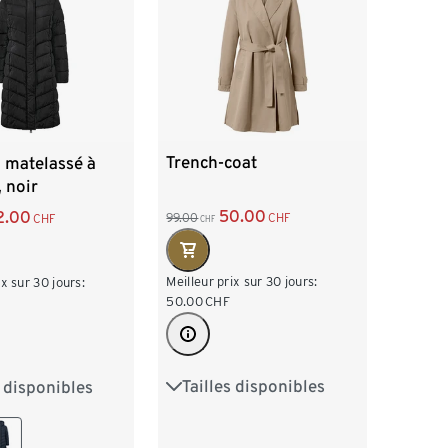
Trench-coat
 matelassé à
 noir
50.00
2.00
99.00
CHF
CHF
CHF
Meilleur prix sur 30 jours:
ix sur 30 jours:
50.00
CHF
Tailles disponibles
s disponibles
36
38
40
42
8
40
42
44
46
48
6
48
50