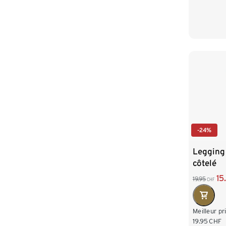
L 44/46
XXL 52
-24%
Legging
côtelé
15
19.95
CHF
Meilleur pr
19.95
CHF