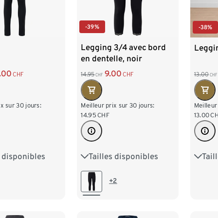
-39%
-38%
Legging 3/4 avec bord
Leggin
en dentelle, noir
.00
9.00
CHF
14.95
CHF
13.00
CHF
CHF
ix sur 30 jours:
Meilleur prix sur 30 jours:
Meilleur
14.95
CHF
13.00
C
s disponibles
Tailles disponibles
Tail
M 40/42
S 36/38
M 40/42
S 36/
XL 48/50
L 44/46
XL 48/50
L 44
+2
/54
XXL 52/54
XXL 