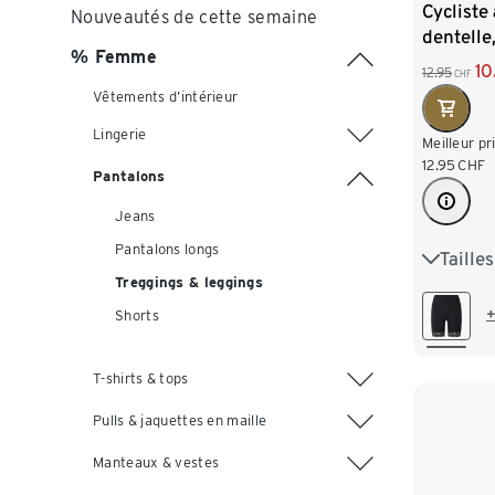
Cycliste
Nouveautés de cette semaine
dentelle
% Femme
10
12.95
CHF
Vêtements d’intérieur
Lingerie
Meilleur pr
12.95
CHF
Pantalons
Jeans
Pantalons longs
Taille
S 36/38
Treggings & leggings
L 44/46
+
Shorts
XXL 52
T-shirts & tops
Pulls & jaquettes en maille
Manteaux & vestes