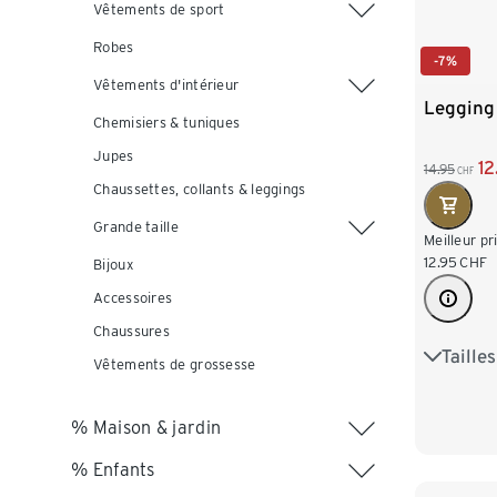
Vêtements de sport
Robes
-7%
Vêtements d'intérieur
Legging
Chemisiers & tuniques
Jupes
12
14.95
CHF
Chaussettes, collants & leggings
Grande taille
Meilleur pr
12.95
CHF
Bijoux
Accessoires
Chaussures
Taille
S 36/38
Vêtements de grossesse
L 44/46
% Maison & jardin
XXL 52
% Enfants