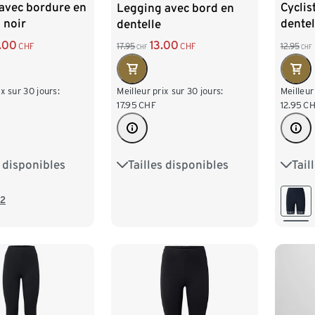
 avec bordure en
Cyclis
Legging avec bord en
, noir
dentel
dentelle
.00
13.00
CHF
12.95
17.95
CHF
CHF
CHF
ix sur 30 jours:
Meilleur
Meilleur prix sur 30 jours:
12.95
CH
17.95
CHF
s disponibles
Tail
Tailles disponibles
M 40/42
S 36/
S 36/38
M 40/42
XL 48/50
L 44
L 44/46
XL 48/50
2
/54
XXL 
XXL 52/54