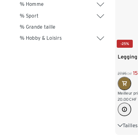
% Homme
% Sport
% Grande taille
% Hobby & Loisirs
-25%
Legging
1
27.95
CHF
Meilleur pr
20.00
CHF
Taille
S 36/38