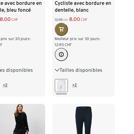
te avec bordure en
Cycliste avec bordure en
le, bleu foncé
dentelle, blanc
8.00
8.00
CHF
12.95
CHF
CHF
 prix sur 30 jours:
Meilleur prix sur 30 jours:
F
12.95
CHF
les disponibles
Tailles disponibles
38
M 40/42
S 36/38
M 40/42
/46
XL 48/50
L 44/46
XL 48/50
+2
+2
52/54
XXL 52/54