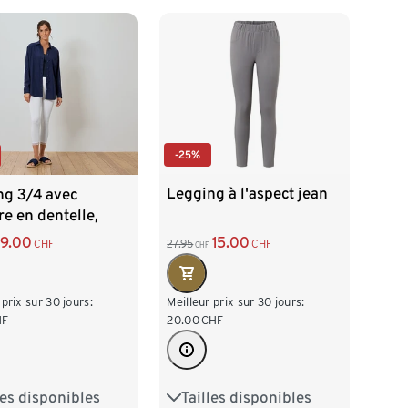
L 44/46
XL 48/50
/46
XL 48/50
XXL 52/54
52/54
-25%
Legging à l'aspect jean
ng 3/4 avec
e en dentelle,
15.00
9.00
27.95
CHF
CHF
CHF
Meilleur prix sur 30 jours:
 prix sur 30 jours:
20.00
CHF
HF
Tailles disponibles
les disponibles
S 36/38
M 40/42
38
M 40/42