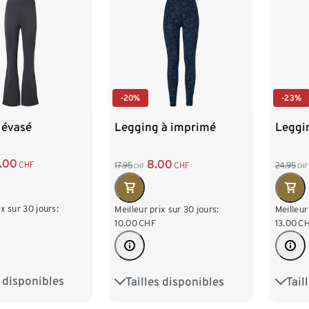
-20%
-23%
 évasé
Legging à imprimé
Leggin
5.00
8.00
CHF
17.95
CHF
24.95
CHF
CHF
ix sur 30 jours:
Meilleur prix sur 30 jours:
Meilleur
10.00
CHF
13.00
C
s disponibles
Tailles disponibles
Tail
M 40/42
S 36/38
M 40/42
S 36/