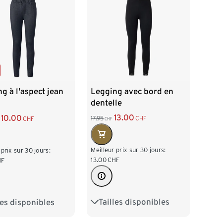
Legging avec bord en
g à l'aspect jean
dentelle
13.00
10.00
17.95
CHF
CHF
CHF
Meilleur prix sur 30 jours:
 prix sur 30 jours:
13.00
CHF
HF
Tailles disponibles
les disponibles
S 36/38
M 40/42
38
M 40/42