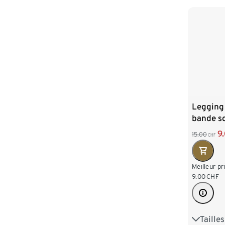
L 44/46
XXL 52
Legging
bande sc
9
15.00
CHF
Meilleur pr
9.00
CHF
Taille
S 36/38