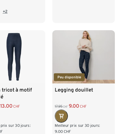
L 44/46
XL 48/50
/46
XL 48/50
+2
XXL 52/54
52/54
Peu disponible
 tricot à motif
Legging douillet
dé
13.00
9.00
CHF
17.95
CHF
CHF
 prix sur 30 jours:
Meilleur prix sur 30 jours:
HF
9.00
CHF