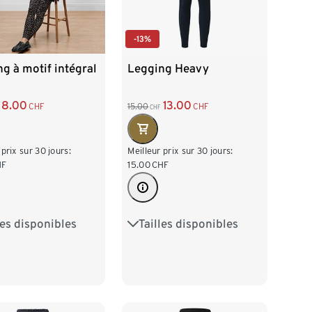
-13%
g à motif intégral
Legging Heavy
8.00
13.00
CHF
15.00
CHF
CHF
 prix sur 30 jours:
Meilleur prix sur 30 jours:
HF
15.00
CHF
les disponibles
Tailles disponibles
38
M 40/42
S 36/38
M 40/42
/46
XL 48/50
L 44/46
XL 48/50
52/54
XXL 52/54