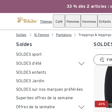
33 % dès 2 articles : c
Thèmes
Café
Femmes
Hommes
Enfants
Soldes
% Femme
Pantalons
Treggings & leggings
Soldes
SOLDES
SOLDES sport
Fil
SOLDES d'été
SOLDES enfants
SOLDES Jardin
SOLDES sur nos marques préférées
Superbes offres de la semaine
-22%
Offres de la semaine