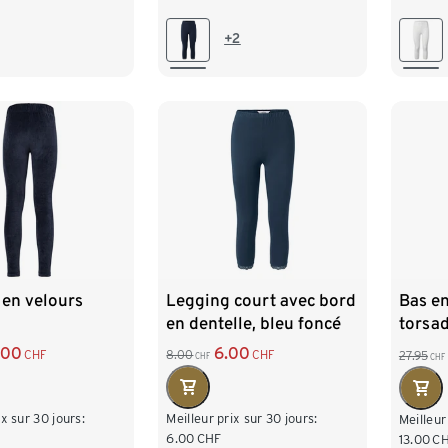
XL 48/50
L 44/46
XL 48/50
L 44
+2
/54
XXL 52/54
XXL 
 en velours
Legging court avec bord
Bas en
en dentelle, bleu foncé
torsa
.00
6.00
CHF
8.00
CHF
27.95
CHF
CHF
ix sur 30 jours:
Meilleur prix sur 30 jours:
Meilleur
6.00
CHF
13.00
C