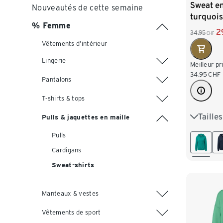
Sweat en
Nouveautés de cette semaine
turquoi
% Femme
2
34.95
CHF
Vêtements d’intérieur
Lingerie
Meilleur pr
34.95
CHF
Pantalons
T-shirts & tops
Taille
S 36/38
Pulls & jaquettes en maille
Pulls
L 44/46
Cardigans
XXL 52
Sweat-shirts
Manteaux & vestes
Vêtements de sport