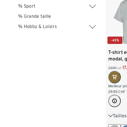
% Sport
% Grande taille
% Hobby & Loisirs
-43%
T-shirt 
modal, g
17
29.95
CHF
Meilleur pr
29.95
CHF
Taille
S 36/38