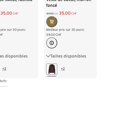
foncé
35.00
35.00
CHF
49.95
CHF
CHF
 prix sur 30 jours:
Meilleur prix sur 30 jours:
HF
39.00
CHF
les disponibles
Tailles disponibles
38
M 40/42
S 36/38
M 40/42
/46
XL 48/50
L 44/46
XL 48/50
+2
+2
52/54
XXL 52/54
duits