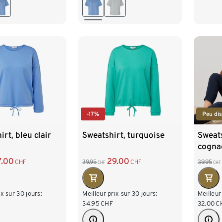
XL 48/50
L 44/46
XL 48/50
L 44
/54
XXL 52/54
XXL 
-17%
Peu dis
irt, bleu clair
Sweatshirt, turquoise
Sweats
cogna
7.00
29.00
CHF
39.95
CHF
39.95
CHF
CHF
ix sur 30 jours:
Meilleur prix sur 30 jours:
Meilleur
34.95
CHF
32.00
C