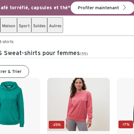
afé torréfié, capsules et thé*
Profiter maintenant
Maison
Sport
Soldes
Autres
-shirts
 Sweat-shirts pour femmes
(55)
trer & Trier
-17%
-25%