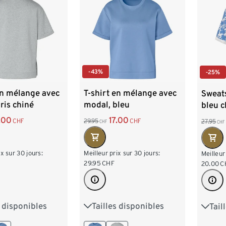
-43%
-25%
en mélange avec
T-shirt en mélange avec
Sweat
ris chiné
modal, bleu
bleu c
.00
17.00
CHF
29.95
CHF
27.95
CHF
CHF
ix sur 30 jours:
Meilleur prix sur 30 jours:
Meilleur
29.95
CHF
20.00
C
s disponibles
Tailles disponibles
Tail
M 40/42
S 36/38
M 40/42
S 36/