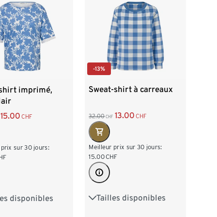
-13%
Sweat-shirt à carreaux
shirt imprimé,
lair
13.00
15.00
32.00
CHF
CHF
CHF
Meilleur prix sur 30 jours:
 prix sur 30 jours:
15.00
CHF
HF
Tailles disponibles
les disponibles
XS 32/34
S 36/38
38
M 40/42