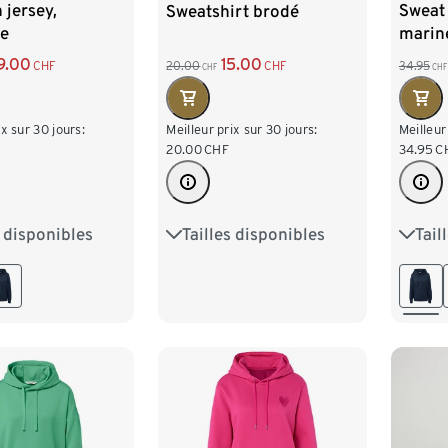
 jersey,
Sweat 
Sweatshirt brodé
se
marin
9.00
15.00
CHF
34.95
20.00
CHF
CHF
CHF
ix sur 30 jours:
Meilleur
Meilleur prix sur 30 jours:
34.95
C
20.00
CHF
s disponibles
Tail
Tailles disponibles
M 40/42
S 36/
S 36/38
M 40/42
XL 48/50
L 44
L 44/46
XL 48/50
/54
XXL 
XXL 52/54