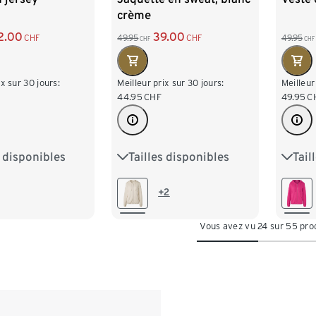
crème
2.00
39.00
CHF
49.95
CHF
49.95
CHF
CHF
ix sur 30 jours:
Meilleur prix sur 30 jours:
Meilleur
44.95
CHF
49.95
C
s disponibles
Tailles disponibles
Tail
M 40/42
S 36/38
M 40/42
S 36/
XL 48/50
L 44/46
XL 48/50
L 44
+2
/54
XXL 52/54
XXL 
Vous avez vu 24 sur 55 pro