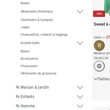
Robes
Vêtements d'intérieur
-13%
Chemisiers & tuniques
Sweat à
Jupes
Chaussettes, collants & leggings
2
39.95
CHF
Grande taille
Bijoux
Meilleur pr
29.00
CHF
Accessoires
Chaussures
Vêtements de grossesse
Taille
S 36/38
% Maison & jardin
L 44/46
% Enfants
XXL 52
% Homme