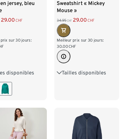
en jersey, bleu
Sweatshirt « Mickey
e
Mouse »
29.00
29.00
CHF
34.95
CHF
CHF
 prix sur 30 jours:
Meilleur prix sur 30 jours:
HF
30.00
CHF
les disponibles
Tailles disponibles
38
M 40/42
S 36/38
M 40/42
/46
XL 48/50
L 44/46
XL 48/50
52/54
XXL 52/54