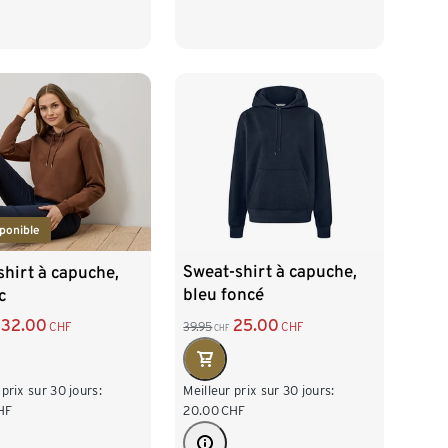
M 40/42
L 44/46
/46
XL 48/50
XL 48/50
52/54
ponible
Sweat-shirt à capuche,
hirt à capuche,
bleu foncé
c
25.00
32.00
39.95
CHF
CHF
CHF
Meilleur prix sur 30 jours:
 prix sur 30 jours:
20.00
CHF
HF