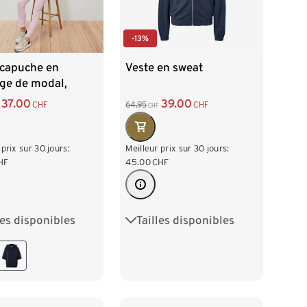
-13%
 capuche en
Veste en sweat
ge de modal,
37.00
39.00
CHF
64.95
CHF
CHF
 prix sur 30 jours:
Meilleur prix sur 30 jours:
HF
45.00
CHF
les disponibles
Tailles disponibles
38
M 40/42
S 36/38
M 40/42
/46
XL 48/50
L 44/46
XL 48/50
XXL 52/54