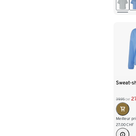
L 44/46
XXL 52
Sweat-sh
2
39.95
CHF
Meilleur pr
27.00
CHF