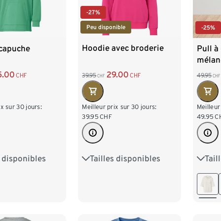
-27%
Peu disponible
-25%
Hoodie avec broderie
 capuche
Pull à
mélan
crème
29.00
5.00
39.95
CHF
CHF
49.95
CHF
CHF
Meilleur prix sur 30 jours:
ix sur 30 jours:
Meilleur
39.95
CHF
49.95
C
Tailles disponibles
s disponibles
Tail
S 36/38
M 40/42
M 40/42
S 36/
L 44/46
XL 48/50
XL 48/50
L 44
XXL 52/54
/54