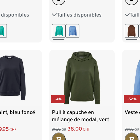
s disponibles
Tailles disponibles
Tail
M 40/42
S 36/38
M 40/42
S 36/
XL 48/50
L 44/46
XL 48/50
L 44
/54
XXL 52/54
XXL 
-4%
-52%
Pull à capuche en
Veste 
irt, bleu foncé
mélange de modal, vert
foncé
38.00
9.95
39.95
CHF
39.95
CHF
CHF
CHF