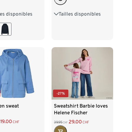
Tailles disponibles
les disponibles
S 36/38
M 40/42
38
M 40/42
L 44/46
XL 48/50
/46
XL 48/50
XXL 52/54
52/54
-27%
en sweat
Sweatshirt Barbie loves
Helene Fischer
19.00
29.00
CHF
39.95
CHF
CHF