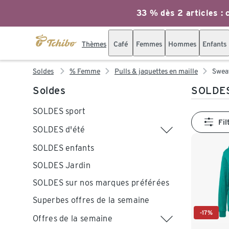
33 % dès 2 articles : c
Thèmes
Café
Femmes
Hommes
Enfants
Soldes
% Femme
Pulls & jaquettes en maille
Sweat
Soldes
SOLDES
SOLDES sport
Fil
SOLDES d'été
SOLDES enfants
SOLDES Jardin
SOLDES sur nos marques préférées
Superbes offres de la semaine
-17%
Offres de la semaine