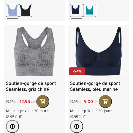
M 40/42
L 44/46
M 40/42
L 44/46
-54%
Soutien-gorge de sport
Soutien-gorge de sport
Seamless, gris chiné
Seamless, bleu marine
12.95
9.00
19.95
19.95
CHF
CHF
CHF
CHF
Meilleur prix sur 30 jours:
Meilleur prix sur 30 jours:
12.95
CHF
19.95
CHF