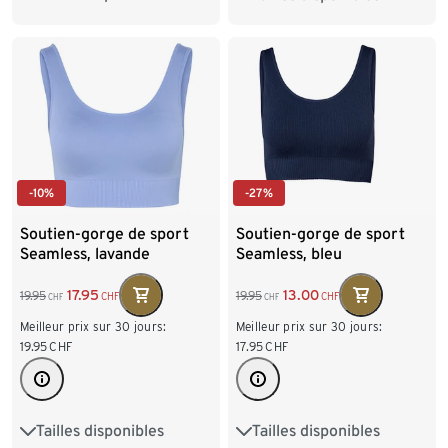
80C
80D
85B
M 40/42
L 44/46
85C
85D
XL 48/50
-10%
-27%
Soutien-gorge de sport
Soutien-gorge de sport
Seamless, lavande
Seamless, bleu
17.95
13.00
19.95
19.95
CHF
CHF
CHF
CHF
Meilleur prix sur 30 jours:
Meilleur prix sur 30 jours:
19.95
CHF
17.95
CHF
Tailles disponibles
Tailles disponibles
XS 32/34
S 36/38
XS 32/34
S 36/38