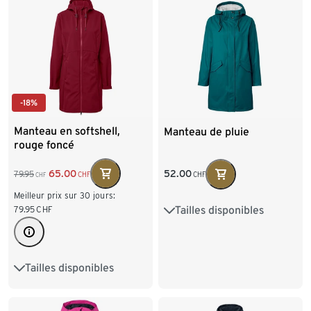
-18%
Manteau en softshell,
Manteau de pluie
rouge foncé
65.00
52.00
79.95
CHF
CHF
CHF
Meilleur prix sur 30 jours:
Tailles disponibles
79.95
CHF
34
36
38
40
42
44
46
48
Tailles disponibles
36
38
40
42
44
46
48
50