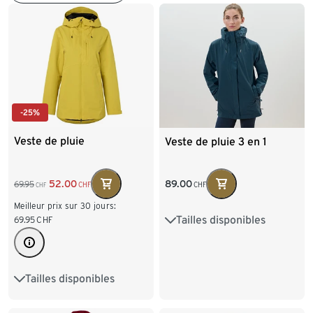
-25%
Veste de pluie
Veste de pluie 3 en 1
52.00
89.00
69.95
CHF
CHF
CHF
Meilleur prix sur 30 jours:
Tailles disponibles
69.95
CHF
34
36
38
40
42
44
46
Tailles disponibles
34
36
38
40
42
44
46
48