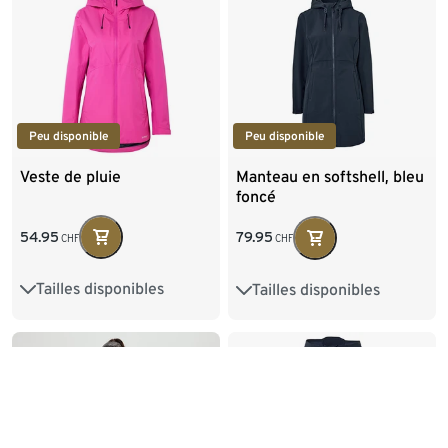
Peu disponible
Peu disponible
Veste de pluie
Manteau en softshell, bleu
foncé
54.95
79.95
CHF
CHF
Tailles disponibles
Tailles disponibles
34
36
38
40
36
38
40
42
42
44
46
48
44
46
48
50