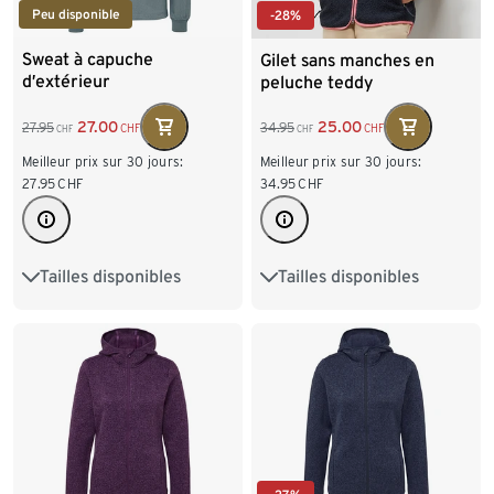
Peu disponible
-28%
Sweat à capuche
Gilet sans manches en
d’extérieur
peluche teddy
27.00
25.00
27.95
34.95
CHF
CHF
CHF
CHF
Meilleur prix sur 30 jours:
Meilleur prix sur 30 jours:
27.95
CHF
34.95
CHF
Tailles disponibles
Tailles disponibles
XS 32/34
S 36/38
XS 32/34
S 36/38
M 40/42
L 44/46
M 40/42
L 44/46
XL 48/50
XL 48/50