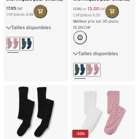
à fleurs
camions
17.95
13.00
17.95
CHF
CHF
CHF
CHF/pièces
8.98
CHF/pièces
6.50
Meilleur prix sur 30 jours:
Tailles disponibles
86/92
98/104
15.00
CHF
110/116
122/128
Tailles disponibles
86/92
98/104
110/116
122/128
-30%