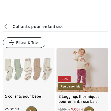
Collants pour enfants
(66)
Filtrer & Trier
-25%
Peu disponible
5 collants pour bébé
2 Leggings thermiques
pour enfant, rose baie
29.95
9.00
15.00
CHF
CHF
CHF