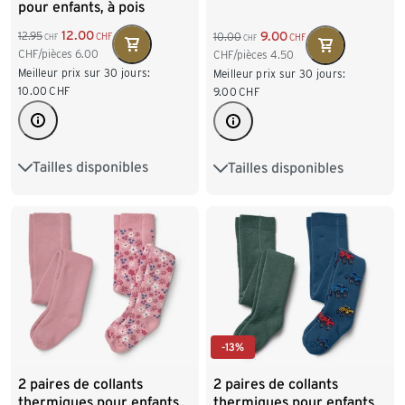
pour enfants, à pois
12.00
9.00
12.95
10.00
CHF
CHF
CHF
CHF
CHF/pièces
6.00
CHF/pièces
4.50
Meilleur prix sur 30 jours:
Meilleur prix sur 30 jours:
10.00
CHF
9.00
CHF
Tailles disponibles
Tailles disponibles
86/92
98/104
86/92
98/104
110/116
122/128
110/116
122/128
-13%
2 paires de collants
2 paires de collants
thermiques pour enfants,
thermiques pour enfants,