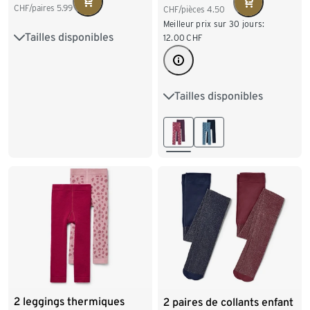
CHF/paires
5.99
CHF/pièces
4.50
Meilleur prix sur 30 jours:
Tailles disponibles
50/56
62/68
74/80
12.00
CHF
86/92
98/104
Tailles disponibles
86/92
98/104
110/116
122/128
2 leggings thermiques
2 paires de collants enfant