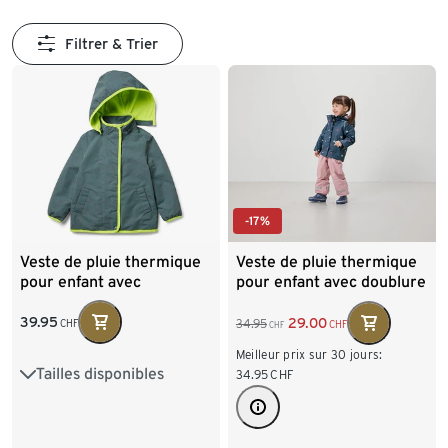
Filtrer & Trier
-17%
Veste de pluie thermique
Veste de pluie thermique
pour enfant avec
pour enfant avec doublure
éléments réfléchissants
polaire et motifs cœurs
39.95
29.00
34.95
CHF
CHF
CHF
Meilleur prix sur 30 jours:
Tailles disponibles
86/92
98/104
34.95
CHF
110/116
122/128