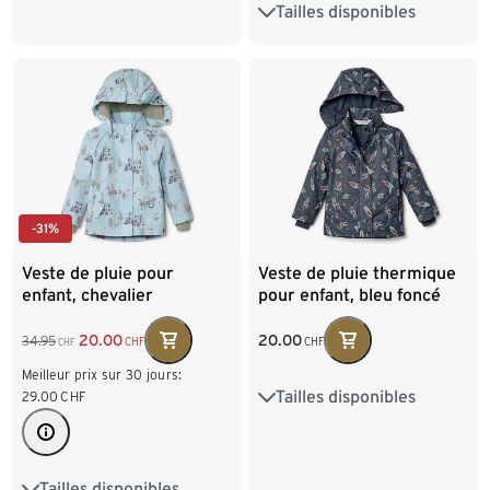
Tailles disponibles
74/80
86/92
98/104
110/116
122/128
-31%
Veste de pluie pour
Veste de pluie thermique
enfant, chevalier
pour enfant, bleu foncé
20.00
20.00
34.95
CHF
CHF
CHF
Meilleur prix sur 30 jours:
Tailles disponibles
29.00
CHF
74/80
86/92
98/104
110/116
Tailles disponibles
74/80
86/92