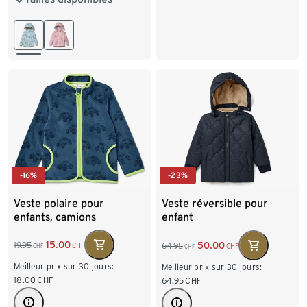
122/128
98/104
110/116
122/128
-16%
-23%
Veste polaire pour
Veste réversible pour
enfants, camions
enfant
15.00
50.00
19.95
64.95
CHF
CHF
CHF
CHF
Meilleur prix sur 30 jours:
Meilleur prix sur 30 jours:
18.00
CHF
64.95
CHF