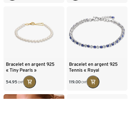
Bracelet en argent 925
Bracelet en argent 925
« Tiny Pearls »
Tennis « Royal
Blue/White »
54.95
119.00
CHF
CHF