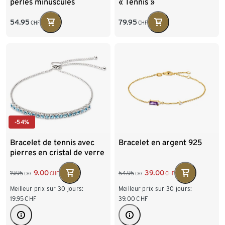
perles minuscules
« Tennis »
54.95
79.95
CHF
CHF
-54%
Bracelet de tennis avec
Bracelet en argent 925
pierres en cristal de verre
9.00
39.00
19.95
54.95
CHF
CHF
CHF
CHF
Meilleur prix sur 30 jours:
Meilleur prix sur 30 jours:
19.95
CHF
39.00
CHF