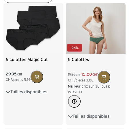
-24%
5 culottes Magic Cut
5 Culottes
29.95
15.00
19.95
CHF
CHF
CHF
CHF/pièces
5.99
CHF/pièces
3.00
Meilleur prix sur 30 jours:
Tailles disponibles
XS 32/34
S 36/38
19.95
CHF
M 40/42
L 44/46
Tailles disponibles
S 36/38
M 40/42
L 44/46
XL 48/50