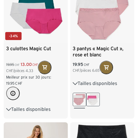
-34%
3 culottes Magic Cut
3 pantys « Magic Cut »,
rose et blanc
19.95
13.00
19.95
CHF
CHF
CHF
CHF/pièces
6.65
CHF/pièces
4.33
Meilleur prix sur 30 jours:
Tailles disponibles
19.95
CHF
XS 32/34
S 36/38
M 40/42
L 44/46
Tailles disponibles
S 36/38
M 40/42
L 44/46