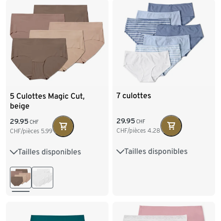
XXL 52/54
7 culottes
5 Culottes Magic Cut,
beige
29.95
29.95
CHF
CHF
CHF/pièces
4.28
CHF/pièces
5.99
Tailles disponibles
Tailles disponibles
S 36/38
M 40/42
XS 32/34
S 36/38
L 44/46
XL 48/50
M 40/42
L 44/46
XXL 52/54