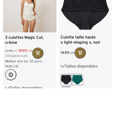
Culotte taille haute
3 culottes Magic Cut,
« light-shaping », noir
crème
19.95
22.95
CHF
CHF
19.95
CHF
CHF/pièces
6.65
Meilleur prix sur 30 jours:
Tailles disponibles
S 36/38
M 40/42
19.95
CHF
L 44/46
XL 48/50
Tailles disponibles
XS 32/34
S 36/38
XXL 52/54
M 40/42
L 44/46