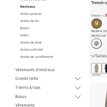
Trench-c
Manteaux
Vestes polaires
179.00
CHF
Vestes de ski
Blazer
Meilleur pr
Gilets
99.00
CHF
Vestes de pluie
Vestes softshell
Taille
36
3
Vestes de survêtement
44
4
Vêtements d'intérieur
Grande taille
T-shirts & tops
Bijoux
Vêtements