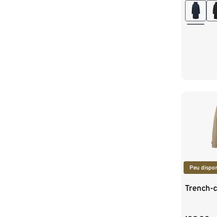
44
4
Peu dispon
Trench-c