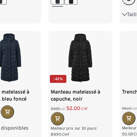
Tail
36
44
-42%
Trenc
 matelassé à
Manteau matelassé à
 bleu foncé
capuche, noir
52.00
99.00
89.95
CHF
CHF
CHF
F
s disponibles
8
40
42
Meilleur
Meilleur prix sur 30 jours:
50.00
C
89.95
CHF