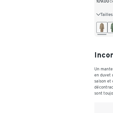
109.00
C
Taille
34
3
42
4
Inco
Un mantea
en duvet 
saison et
décontrac
sont touj