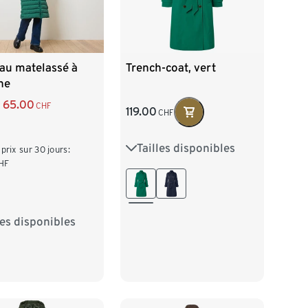
Trench-coat, vert
au matelassé à
he
65.00
CHF
119.00
CHF
Tailles disponibles
36
38
40
42
 prix sur 30 jours:
HF
44
46
48
les disponibles
38
40
42
46
48