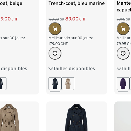
Mante
oat, beige
Trench-coat, bleu marine
capuc
89.00
89.00
79.95
CHF
179.00
CHF
CHF
CHF
Meilleur
ix sur 30 jours:
Meilleur prix sur 30 jours:
79.95
C
179.00
CHF
Tail
s disponibles
Tailles disponibles
36
8
40
42
36
38
40
42
44
6
48
44
46
48