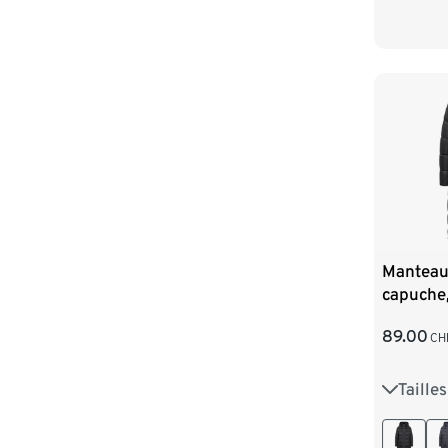
Manteau
capuche,
89.00
CH
Taille
36
3
44
4