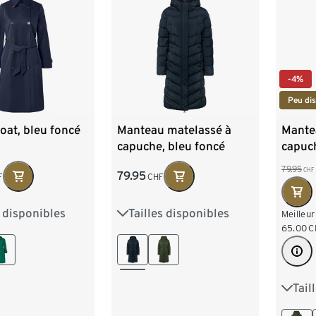
-4%
Peu dis
oat, bleu foncé
Manteau matelassé à
Mante
capuche, bleu foncé
capuch
79.95
CHF
79.95
F
CHF
s disponibles
Tailles disponibles
8
40
42
36
38
40
42
Meilleur
65.00
C
6
48
44
46
48
50
Tail
36