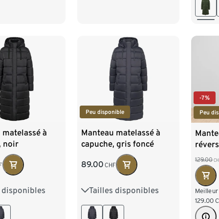
44
-7%
Peu disponible
Peu dis
 matelassé à
Manteau matelassé à
Mante
 noir
capuche, gris foncé
révers
129.00
CH
89.00
F
CHF
s disponibles
Tailles disponibles
8
40
42
36
38
40
42
Meilleur
129.00
6
48
44
46
48