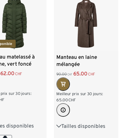
ponible
au matelassé à
Manteau en laine
e, vert foncé
mélangée
62.00
65.00
CHF
90.00
CHF
CHF
 prix sur 30 jours:
Meilleur prix sur 30 jours:
HF
65.00
CHF
les disponibles
Tailles disponibles
38
40
42
36
38
40
42