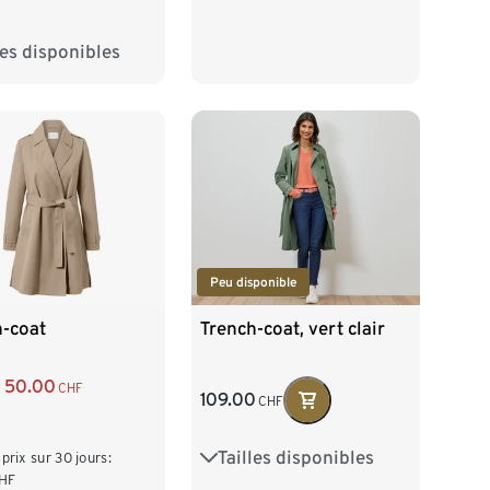
les disponibles
38
40
42
46
48
Peu disponible
h-coat
Trench-coat, vert clair
50.00
CHF
109.00
CHF
Tailles disponibles
34
36
38
40
 prix sur 30 jours:
HF