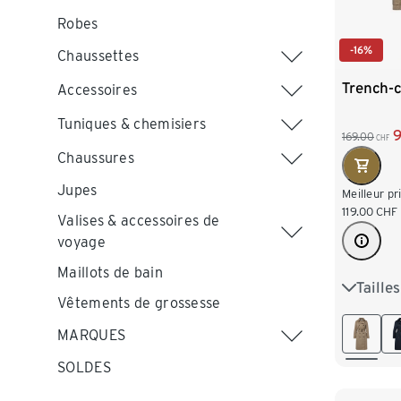
Robes
-16%
Chaussettes
Trench-c
Accessoires
Tuniques & chemisiers
9
169.00
CHF
Chaussures
Jupes
Meilleur pr
119.00
CHF
Valises & accessoires de
voyage
Maillots de bain
Taille
36
3
Vêtements de grossesse
44
4
MARQUES
SOLDES