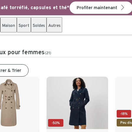
afé torréfié, capsules et thé*
Profiter maintenant
Maison
Sport
Soldes
Autres
ux pour femmes
(21)
trer & Trier
-18%
Peu dis
-50%