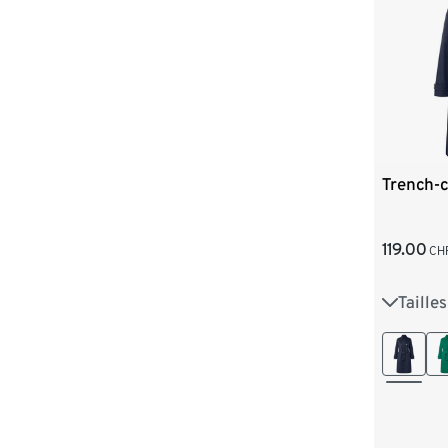
Trench-c
119.00
CH
Taille
36
3
44
4