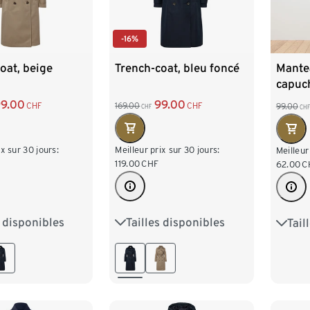
-16%
oat, beige
Trench-coat, bleu foncé
Mante
capuc
9.00
99.00
CHF
169.00
CHF
99.00
CHF
CHF
ix sur 30 jours:
Meilleur prix sur 30 jours:
Meilleur
119.00
CHF
62.00
C
s disponibles
Tailles disponibles
Tail
8
40
42
36
38
40
42
36
6
48
44
46
48
44