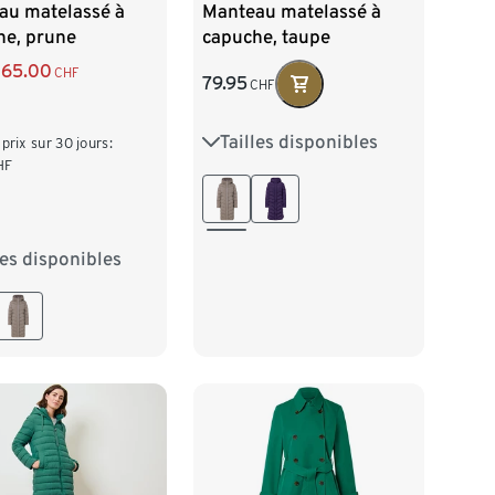
au matelassé à
Manteau matelassé à
he, prune
capuche, taupe
65.00
CHF
79.95
CHF
Tailles disponibles
36
38
40
42
 prix sur 30 jours:
HF
44
46
48
50
les disponibles
38
40
42
46
48
50