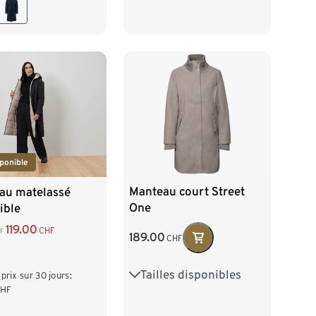
46
48
50
44
46
48
ponible
Manteau court Street
au matelassé
One
ible
119.00
CHF
F
189.00
CHF
Tailles disponibles
36
38
40
42
 prix sur 30 jours:
CHF
44
46