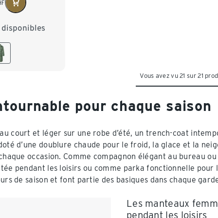
HF
s disponibles
6
38
40
4
46
48
Vous avez vu 21 sur 21 prod
ntournable pour chaque saison
u court et léger sur une robe d’été, un trench-coat intem
doté d’une doublure chaude pour le froid, la glace et la ne
 chaque occasion. Comme compagnon élégant au bureau ou p
tée pendant les loisirs ou comme parka fonctionnelle pour l
ours de saison et font partie des basiques dans chaque gard
Les manteaux femmes
pendant les loisirs