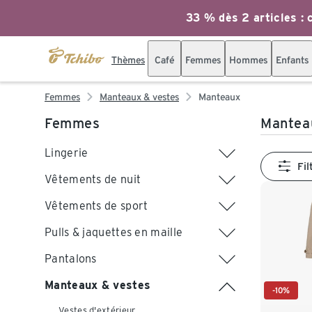
33 % dès 2 articles : c
Thèmes
Café
Femmes
Hommes
Enfants
Femmes
Manteaux & vestes
Manteaux
Femmes
Mantea
Lingerie
Fil
Vêtements de nuit
Vêtements de sport
Pulls & jaquettes en maille
Pantalons
Manteaux & vestes
-10%
Vestes d'extérieur