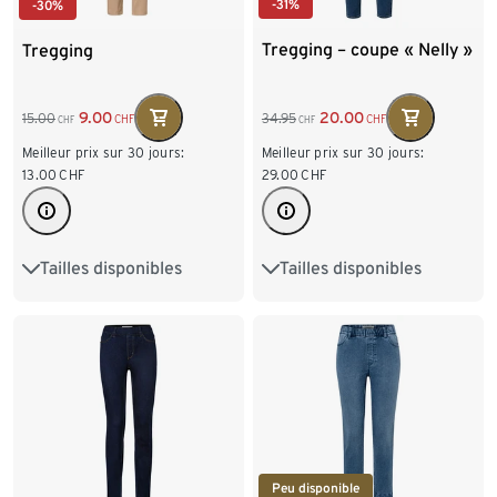
-31%
-30%
Tregging – coupe « Nelly »
Tregging
20.00
9.00
34.95
15.00
CHF
CHF
CHF
CHF
Meilleur prix sur 30 jours:
Meilleur prix sur 30 jours:
29.00
CHF
13.00
CHF
Tailles disponibles
Tailles disponibles
36
38
40
42
36
38
40
42
44
46
48
50
44
46
48
50
52
54
Peu disponible