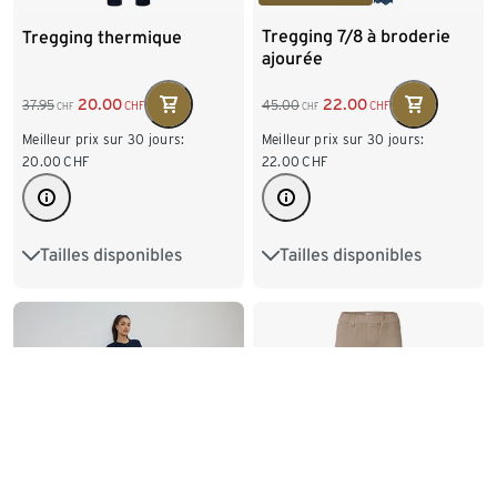
Tregging 7/8 à broderie
Tregging thermique
ajourée
22.00
20.00
45.00
37.95
CHF
CHF
CHF
CHF
Meilleur prix sur 30 jours:
Meilleur prix sur 30 jours:
22.00
CHF
20.00
CHF
Tailles disponibles
Tailles disponibles
36
38
40
42
36
38
40
42
44
46
48
50
44
46
48
50
52
54
52
54
-31%