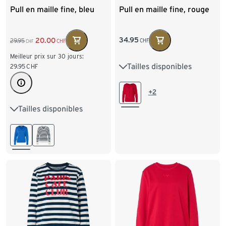
Pull en maille fine, bleu
Pull en maille fine, rouge
34.95
20.00
29.95
CHF
CHF
CHF
Meilleur prix sur 30 jours:
Tailles disponibles
29.95
CHF
S 36/38
M 40/42
L 44/46
XL 48/50
+2
Tailles disponibles
S 36/38
M 40/42
XXL 52/54
L 44/46
XL 48/50
XXL 52/54