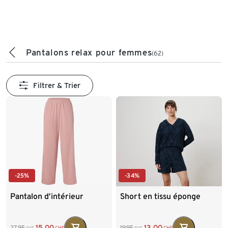
Pantalons relax pour femmes
(62)
Filtrer & Trier
-25%
-34%
Pantalon d’intérieur
Short en tissu éponge
15.00
13.00
27.95
19.95
CHF
CHF