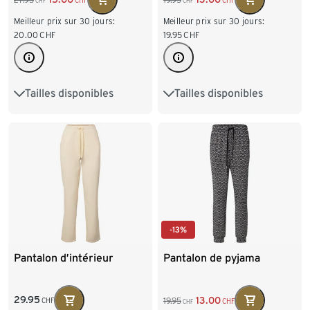
CHF
CHF
Meilleur prix sur 30 jours:
Meilleur prix sur 30 jours:
20.00
CHF
19.95
CHF
Tailles disponibles
Tailles disponibles
S 36/38
M 40/42
S 36/38
M 40/42
L 44/46
XL 48/50
L 44/46
XL 48/50
-13%
Pantalon d’intérieur
Pantalon de pyjama
29.95
13.00
19.95
CHF
CHF
CHF