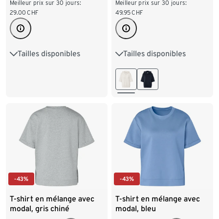
Meilleur prix sur 30 jours:
Meilleur prix sur 30 jours:
49.95
CHF
29.00
CHF
Tailles disponibles
Tailles disponibles
S 36/38
M 40/42
S 36/38
M 40/42
L 44/46
XL 48/50
L 44/46
XL 48/50
XXL 52/54
-43%
-43%
T-shirt en mélange avec
T-shirt en mélange avec
modal, gris chiné
modal, bleu