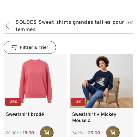
SOLDES Sweat-shirts grandes tailles pour
(33)
femmes
Filtrer & Trier
-25%
-3%
Sweatshirt brodé
Sweatshirt « Mickey
Mouse »
15.00
29.00
20.00
34.95
CHF
CHF
CHF
CHF