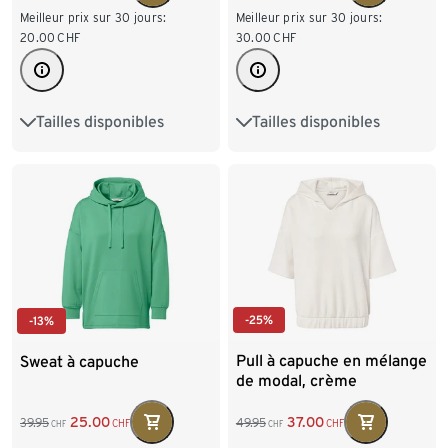
Meilleur prix sur 30 jours:
Meilleur prix sur 30 jours:
20.00
CHF
30.00
CHF
Tailles disponibles
Tailles disponibles
S 36/38
M 40/42
S 36/38
M 40/42
L 44/46
XL 48/50
L 44/46
XL 48/50
XXL 52/54
XXL 52/54
-25%
-13%
Pull à capuche en mélange
Sweat à capuche
de modal, crème
37.00
25.00
49.95
39.95
CHF
CHF
CHF
CHF