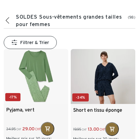
SOLDES Sous-vêtements grandes tailles
(98)
pour femmes
Filtrer & Trier
-17%
-34%
Pyjama, vert
Short en tissu éponge
29.00
13.00
34.95
19.95
CHF
CHF
CHF
CHF
Meilleur prix sur 30 jours:
Meilleur prix sur 30 jours: