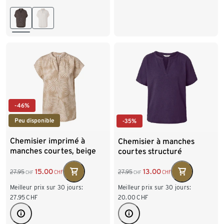
44
46
48
50
44
46
48
50
52
54
52
54
-46%
Peu disponible
-35%
Chemisier imprimé à
Chemisier à manches
manches courtes, beige
courtes structuré
15.00
13.00
27.95
27.95
CHF
CHF
CHF
CHF
Meilleur prix sur 30 jours:
Meilleur prix sur 30 jours:
27.95
CHF
20.00
CHF