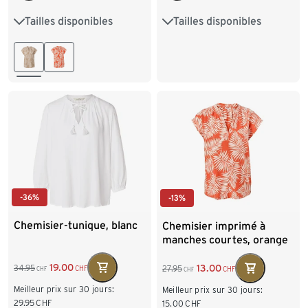
Tailles disponibles
Tailles disponibles
36
38
40
42
36
38
40
42
44
46
44
46
48
-36%
-13%
Chemisier-tunique, blanc
Chemisier imprimé à
manches courtes, orange
19.00
13.00
34.95
27.95
CHF
CHF
CHF
CHF
Meilleur prix sur 30 jours:
Meilleur prix sur 30 jours:
29.95
CHF
15.00
CHF