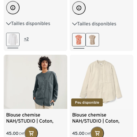
Tailles disponibles
Tailles disponibles
36
38
40
42
36
38
40
42
44
46
48
44
46
+2
Peu disponible
Blouse chemise
Blouse chemise
NAH/STUDIO | Coton,
NAH/STUDIO | Coton,
stone blue
undyed
45.00
45.00
CHF
CHF