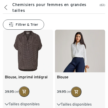
Chemisiers pour femmes en grandes
(63)
tailles
Filtrer & Trier
Blouse, imprimé intégral
Blouse
39.95
39.95
CHF
CHF
Tailles disponibles
Tailles disponibles
36
38
40
42
36
38
40
42