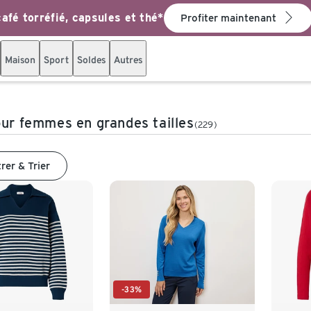
afé torréfié, capsules et thé*
Profiter maintenant
Maison
Sport
Soldes
Autres
our femmes en grandes tailles
(229)
trer & Trier
-33%