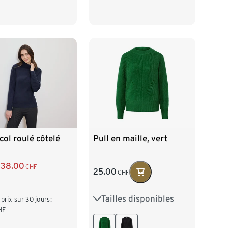
 col roulé côtelé
Pull en maille, vert
38.00
CHF
25.00
CHF
Tailles disponibles
S 36/38
M 40/42
 prix sur 30 jours:
HF
L 44/46
XL 48/50