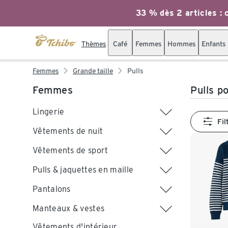
33 % dès 2 articles : c
Thèmes
Café
Femmes
Hommes
Enfants
Femmes
Grande taille
Pulls
Femmes
Pulls p
Lingerie
Fil
Vêtements de nuit
Vêtements de sport
Pulls & jaquettes en maille
Pantalons
Manteaux & vestes
Vêtements d'intérieur