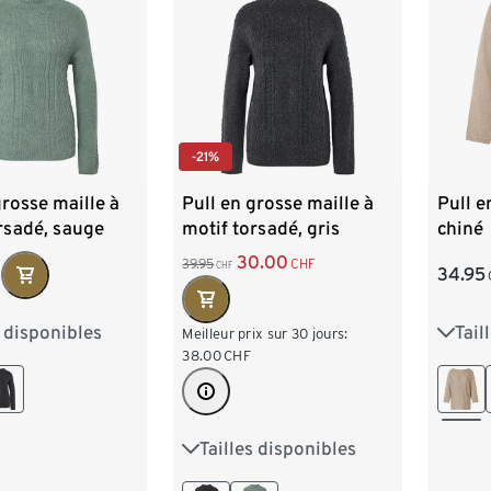
-21%
grosse maille à
Pull en grosse maille à
Pull e
rsadé, sauge
motif torsadé, gris
chiné
30.00
39.95
CHF
CHF
34.95
F
s disponibles
Tail
M 40/42
S 36/
Meilleur prix sur 30 jours:
38.00
CHF
XL 48/50
L 44
XXL 
Tailles disponibles
S 36/38
M 40/42