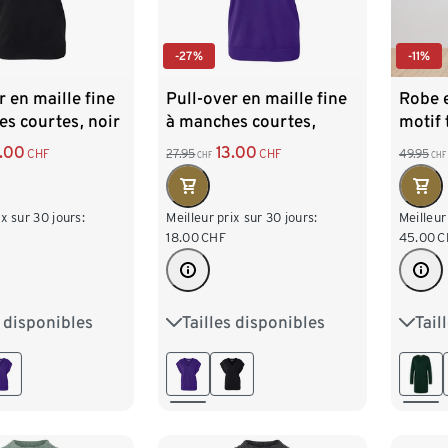
-27%
-11%
r en maille fine
Pull-over en maille fine
Robe e
s courtes, noir
à manches courtes,
motif 
violet
foncé
3.00
13.00
CHF
27.95
CHF
49.95
CHF
CHF
ix sur 30 jours:
Meilleur prix sur 30 jours:
Meilleur
18.00
CHF
45.00
C
s disponibles
Tailles disponibles
Tail
M 40/42
S 36/38
M 40/42
S 36/
XL 48/50
L 44/46
XL 48/50
L 44
/54
XXL 52/54