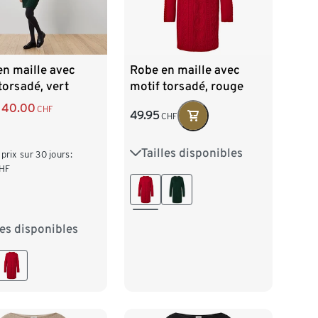
Robe en maille avec
n maille avec
motif torsadé, rouge
torsadé, vert
40.00
CHF
49.95
CHF
Tailles disponibles
S 36/38
M 40/42
 prix sur 30 jours:
HF
L 44/46
XL 48/50
les disponibles
38
M 40/42
/46
XL 48/50