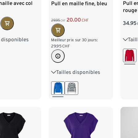
maille avec col
Pull e
Pull en maille fine, bleu
rouge
20.00
29.95
CHF
CHF
34.95
F
s disponibles
Tail
M 40/42
S 36/
Meilleur prix sur 30 jours:
29.95
CHF
XL 48/50
L 44
/54
XXL 
Tailles disponibles
S 36/38
M 40/42
L 44/46
XL 48/50
XXL 52/54