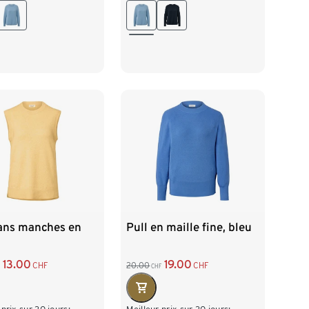
/46
XL 48/50
L 44/46
XL 48/50
52/54
XXL 52/54
sans manches en
Pull en maille fine, bleu
13.00
19.00
CHF
20.00
CHF
CHF