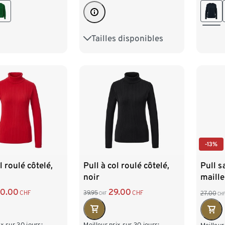
XL 48/50
L 44
/54
XXL 
Tailles disponibles
S 36/38
M 40/42
L 44/46
XL 48/50
-13%
l roulé côtelé,
Pull à col roulé côtelé,
Pull 
noir
maille
0.00
29.00
CHF
39.95
CHF
27.00
CHF
CHF
ix sur 30 jours:
Meilleur prix sur 30 jours: