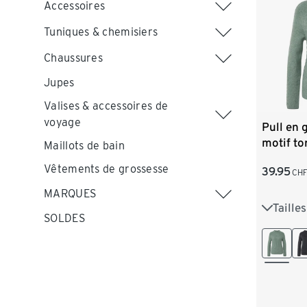
Accessoires
Tuniques & chemisiers
Chaussures
Jupes
Valises & accessoires de
voyage
Pull en 
motif to
Maillots de bain
Vêtements de grossesse
39.95
CH
MARQUES
Taille
S 36/38
SOLDES
L 44/46