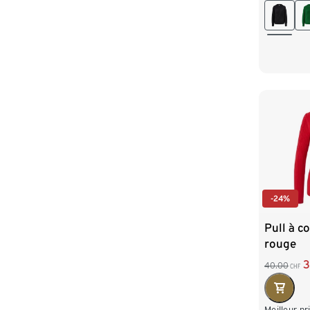
L 44/46
XXL 52
-24%
Pull à co
rouge
3
40.00
CHF
Meilleur pr