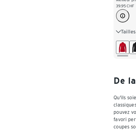
39.95
CHF
Taille
S 36/38
L 44/46
XXL 52
De la
Qu'ils soi
classique
pouvez vo
favori pe
coupes so