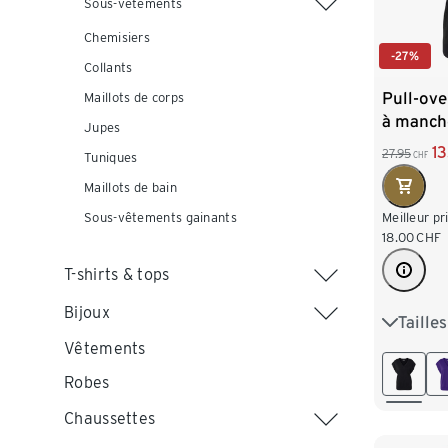
Sous-vêtements
Chemisiers
-27%
Collants
Pull-ove
Maillots de corps
à manche
Jupes
1
27.95
CHF
Tuniques
Maillots de bain
Meilleur pr
Sous-vêtements gainants
18.00
CHF
T-shirts & tops
Bijoux
Taille
S 36/38
Vêtements
L 44/46
Robes
XXL 52
Chaussettes