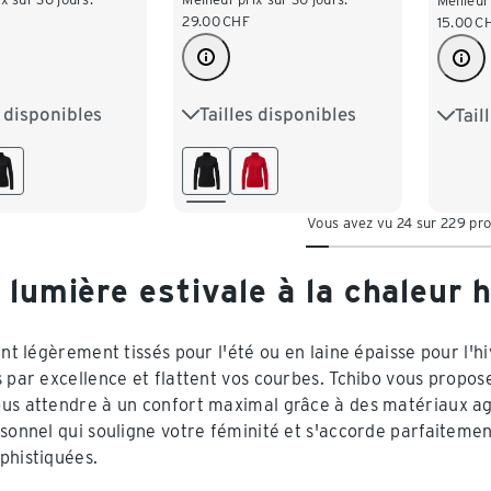
Meilleur
29.00
CHF
15.00
C
s disponibles
Tailles disponibles
Tail
M 40/42
S 36/38
M 40/42
S 36/
XL 48/50
L 44/46
XL 48/50
L 44
/54
XXL 52/54
Vous avez vu 24 sur 229 pro
 lumière estivale à la chaleur 
ent légèrement tissés pour l'été ou en laine épaisse pour l'h
s par excellence et flattent vos courbes. Tchibo vous propose
us attendre à un confort maximal grâce à des matériaux ag
rsonnel qui souligne votre féminité et s'accorde parfaitemen
phistiquées.