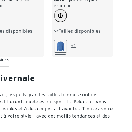
 prix sur 30 jours:
Meilleur prix sur 30 jours:
HF
19.00
CHF
les disponibles
Tailles disponibles
38
M 40/42
S 36/38
M 40/42
/46
XL 48/50
L 44/46
XL 48/50
+2
XXL 52/54
duits
hivernale
iver, les pulls grandes tailles femmes sont des
 différents modèles, du sportif à l'élégant. Vous
réables et à des coupes attrayantes. Trouvez votre
t à votre style – avec des motifs tendances et des