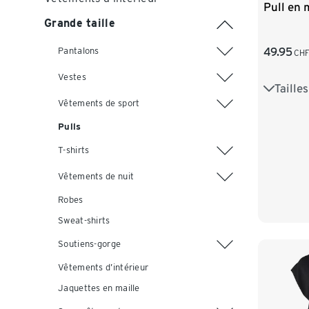
Pull en 
Grande taille
49.95
Pantalons
CH
Vestes
Taille
S 36/38
Vêtements de sport
L 44/46
Pulls
XXL 52
T-shirts
Vêtements de nuit
Robes
Sweat-shirts
Soutiens-gorge
Vêtements d’intérieur
Jaquettes en maille