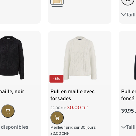
/54
XXL 52/54
Tail
S 36/
L 44
XXL 
-6%
aille, noir
Pull en maille avec
Pull e
torsades
foncé
30.00
32.00
CHF
CHF
39.95
F
s disponibles
Tail
M 40/42
S 36/
Meilleur prix sur 30 jours:
32.00
CHF